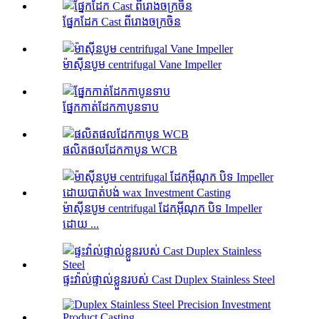
ផ្នែកដែក Cast ពីរោងចក្រចិន
ម៉ាស៊ីនបូម centrifugal Vane Impeller
ផ្នែកកាត់ដែកកាបូនទាប
ផលិតផលដែកកាបូន WCB
ម៉ាស៊ីនបូម centrifugal ដែកអ៊ីណុក បិទ Impeller
ដោយ ...
ផ្ទះវ៉ាល់ផ្ទាល់ខ្លួនរបស់ Cast Duplex Stainless Steel