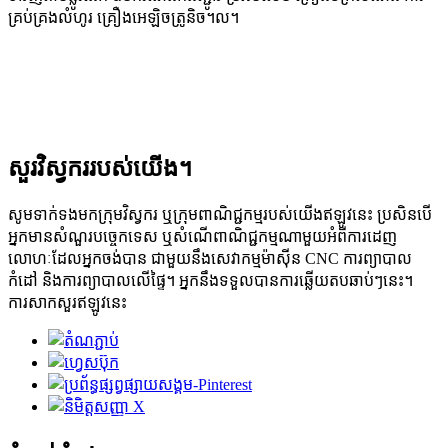
គ្រប់គ្រងលំហូរ គ្រឿងអេឡិចត្រូនិច។ល។
សួរវិស្វកររបស់យើង។
សូមទាក់ទងមកក្រុមវិស្វករ ឬក្រុមពាណិជ្ជកម្មរបស់យើងឥឡូវនេះ ប្រសិនបើ
អ្នកមានសំណួរបច្ចេកទេស ឬសំណើពាណិជ្ជកម្មណាមួយអំពីការដេញ
លោហៈដែលអ្នកចង់បាន ជាមួយនឹងសេវាកម្មម៉ាស៊ីន CNC ការព្យាបាល
កំដៅ និងការព្យាបាលលើផ្ទៃ។ អ្នកនឹងទទួលបានការឆ្លើយតបឆាប់ៗនេះ។
ការសាកសួរឥឡូវនេះ