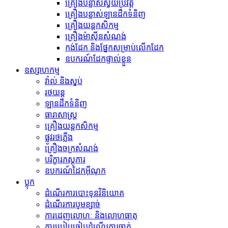
គ្រឿងបន្លាស់ស្វ័យប្រវត្ត
គ្រឿងបន្លាស់ឡានដឹកទំនិញ
គ្រឿងយន្តកសិកម្ម
គ្រឿងម៉ាស៊ីនសំណង់
កង់​ដែក និង​ផ្នែក​សម្រាប់​លើក​ដែក
ឧបករណ៍ដែកផ្ទាល់ខ្លួន
ឧស្សាហកម្ម
វ៉ាល់ និងស្នប់
រថយន្ត
ឡានដឹកទំនិញ
ធារាសាស្ត្រ
គ្រឿងយន្តកសិកម្ម
ផ្លូវរថភ្លើង
គ្រឿងចក្រសំណង់
បរិក្ខារភស្តុភារ
ឧបករណ៍ដែកអ៊ីណុក
ប្លុក
ដំណើរការបោះទុនវិនិយោគ
ដំណើរការបូមខ្សាច់
ការដេញលោហៈ និងលោហធាតុ
ការប្រៀបធៀបដំណើរការចាក់