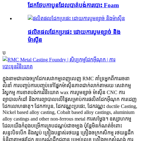
ដែកថែបកាបូនដែលបាត់បង់ការបោះ Foam
ផលិតផលដែកប្រផេះ ដោយការបូមខ្សាច់ និង
ម៉ាស៊ីន
ប
ក្នុងនាមជារោងចក្រដែកសេវាកម្មពេញលេញ RMC គាំទ្រអ្នកពីការរចនា
លំនាំ ការបញ្ចប់ការបញ្ចប់ទៅផ្នែកម៉ាស៊ីនភាពជាក់លាក់តាមរយៈសេវាកម្ម
វិស្វកម្ម ការខាតបង់ការវិនិយោគ wax ការបូមខ្សាច់ ម៉ាស៊ីន CNC ការ
ព្យាបាលកំដៅ និងការព្យាបាលលើផ្ទៃសម្រាប់ការផលិតដែកអ៊ីណុក ការដេញ
ដែកលោហធាតុ។ ដែកកាបូន, ដែកវណ្ណះប្រផេះ, ដែកវណ្ណះ ductile Casting,
Nickel based alloy casting, Cobalt based alloy castings, aluminium
alloy castings and other non-ferrous metal ការសម្ដែង។ ឧស្សាហកម្ម
ដែលយើងកំពុងបម្រើការគ្របដណ្តប់ជាចម្បង ប៉ុន្តែមិនកំណត់ចំពោះ
សន្ទះបិទបើក និងស្នប់ គ្រឿងបន្លាស់រថយន្ត គ្រឿងចក្រកសិកម្ម រថយន្តដឹក
ទំនិញតាមផ្លូវដែក ឧបករណ៍ដឹកជញ្ជូន ប្រអប់លេខ គ្រឿងចក្រសំណង់ ការ