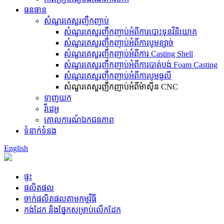
ធនធាន
សំណួរគេសួរញឹកញាប់
សំណួរគេសួរញឹកញាប់អំពីការបោះទុនវិនិយោគ
សំណួរគេសួរញឹកញាប់អំពីការបូមខ្សាច់
សំណួរគេសួរញឹកញាប់អំពីការ Casting Shell
សំណួរគេសួរញឹកញាប់អំពីការបាត់បង់ Foam Casting
សំណួរគេសួរញឹកញាប់អំពីការបូមធូលី
សំណួរគេសួរញឹកញាប់អំពីម៉ាស៊ីន CNC
ទាញយក
វីដេអូ
គោលការណ៍ឯកជនភាព
ទំនាក់ទំនង
English
ផ្ទះ
ផលិតផល
ចាក់ផលិតផលតាមកម្មវិធី
កង់​ដែក និង​ផ្នែក​សម្រាប់​លើក​ដែក