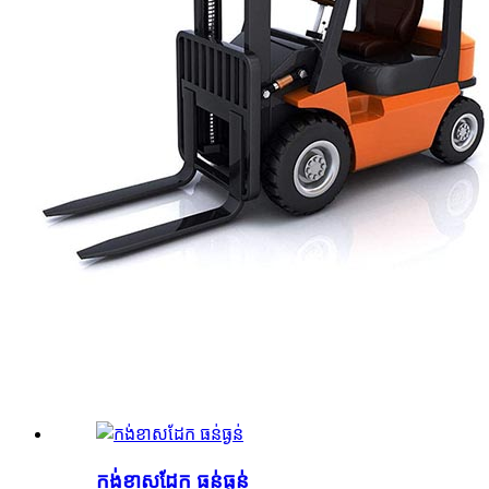
កង់ខាសដែក ធន់ធ្ងន់