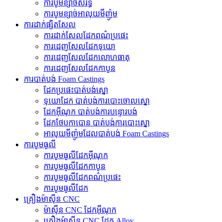
ការបូមខ្សាច់សំរិទ្ធ
ការបូមខ្សាច់អាលុយមីញ៉ូម
ការដាក់ផ្សិតសែល
ការដាក់សែលដែកពណ៌ប្រផេះ
ការ​ដេញ​សែល​ដែក​ទុយោ
ការ​ដេញ​សែល​ដែក​លោហធាតុ
ការដេញសែលដែកកាបូន
ការបាត់បង់ Foam Castings
ដែក​ប្រផេះ​បាត់​បង់​ស្នោ
ទុយោដែក បាត់បង់ការបោះចោលស្នោ
ដែកអ៊ីណុក បាត់បង់ការបន្ទោរបង់
ដែកថែបកាបោន បាត់បង់ការបោះស្នោ
អាលុយមីញ៉ូមដែលបាត់បង់ Foam Castings
ការបូមធូលី
ការបូមធូលីដែកអ៊ីណុក
ការបូមធូលីដែកកាបូន
ការបូមធូលីដែកពណ៌ប្រផេះ
ការបូមធូលីដែក
គ្រឿងម៉ាស៊ីន CNC
ម៉ាស៊ីន CNC ដែកអ៊ីណុក
គ្រឿងម៉ាស៊ីន CNC ដែក Alloy