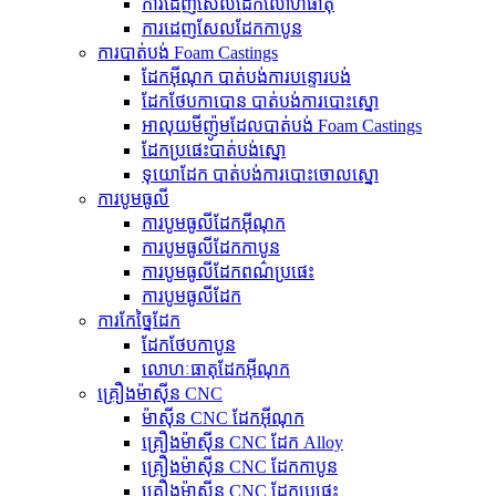
ការ​ដេញ​សែល​ដែក​លោហធាតុ
ការដេញសែលដែកកាបូន
ការបាត់បង់ Foam Castings
ដែកអ៊ីណុក បាត់បង់ការបន្ទោរបង់
ដែកថែបកាបោន បាត់បង់ការបោះស្នោ
អាលុយមីញ៉ូមដែលបាត់បង់ Foam Castings
ដែក​ប្រផេះ​បាត់​បង់​ស្នោ
ទុយោដែក បាត់បង់ការបោះចោលស្នោ
ការបូមធូលី
ការបូមធូលីដែកអ៊ីណុក
ការបូមធូលីដែកកាបូន
ការបូមធូលីដែកពណ៌ប្រផេះ
ការបូមធូលីដែក
ការកែច្នៃដែក
ដែកថែបកាបូន
លោហៈធាតុដែកអ៊ីណុក
គ្រឿងម៉ាស៊ីន CNC
ម៉ាស៊ីន CNC ដែកអ៊ីណុក
គ្រឿងម៉ាស៊ីន CNC ដែក Alloy
គ្រឿងម៉ាស៊ីន CNC ដែកកាបូន
គ្រឿងម៉ាស៊ីន CNC ដែកប្រផេះ