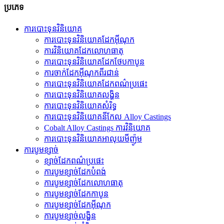
ប្រភេទ
ការបោះទុនវិនិយោគ
ការបោះទុនវិនិយោគដែកអ៊ីណុក
ការ​វិនិយោគ​ដែក​លោហធាតុ
ការបោះទុនវិនិយោគដែកថែបកាបូន
ការចាក់ដែកអ៊ីណុកពីរជាន់
ការបោះទុនវិនិយោគដែកពណ៌ប្រផេះ
ការបោះទុនវិនិយោគលង្ហិន
ការបោះទុនវិនិយោគសំរិទ្ធ
ការបោះទុនវិនិយោគនីកែល Alloy Castings
Cobalt Alloy Castings ការវិនិយោគ
ការបោះទុនវិនិយោគអាលុយមីញ៉ូម
ការបូមខ្សាច់
ខ្សាច់ដែកពណ៌ប្រផេះ
ការបូមខ្សាច់ដែកបំពង់
ការ​បូម​ខ្សាច់​ដែក​លោហធាតុ
ការបូមខ្សាច់ដែកកាបូន
ការបូមខ្សាច់ដែកអ៊ីណុក
ការបូមខ្សាច់លង្ហិន