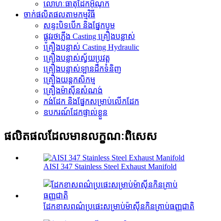
លោហៈធាតុដែកអ៊ីណុក
ចាក់ផលិតផលតាមកម្មវិធី
សន្ទះបិទបើក និងផ្នែកបូម
ផ្លូវរថភ្លើង Casting គ្រឿងបន្លាស់
គ្រឿងបន្លាស់ Casting Hydraulic
គ្រឿងបន្លាស់ស្វ័យប្រវត្ត
គ្រឿងបន្លាស់ឡានដឹកទំនិញ
គ្រឿងយន្តកសិកម្ម
គ្រឿងម៉ាស៊ីនសំណង់
កង់​ដែក និង​ផ្នែក​សម្រាប់​លើក​ដែក
ឧបករណ៍ដែកផ្ទាល់ខ្លួន
ផលិតផលដែលមានលក្ខណៈពិសេស
AISI 347 Stainless Steel Exhaust Manifold
ដែកខាសពណ៌ប្រផេះសម្រាប់ម៉ាស៊ីនកិនគ្រាប់ធញ្ញជាតិ