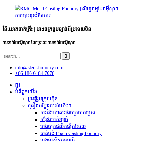
វិនិយោគចាក់គ្រឹះ | រោងចក្របូមខ្សាច់ពីប្រទេសចិន
ការចាក់ដែកអ៊ីណុក ដែកប្រផេះ ការចាក់ដែកអ៊ីណុក
info@steel-foundry.com
+86 186 6184 7678
ផ្ទះ
អំពីពួកយើង
ប្រវត្តិរូបក្រុមហ៊ុន
គ្រឿងបរិក្ខាររបស់យើង។
ការ​វិនិយោគ​រោង​ចក្រ​ចាក់​ប្រេង​
កន្លែងចាក់ខ្សាច់
រោងចក្រផលិតផ្សិតសែល
បាត់បង់ Foam Casting Foundry
រោងម៉ាស៊ីនបូមធូលី