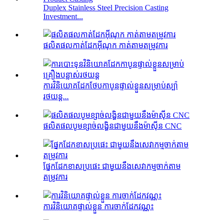
Duplex Stainless Steel Precision Casting
Investment...
ផលិតផលកាត់ដែកអ៊ីណុក កាត់តាមតម្រូវការ
ការវិនិយោគដែកថែបកាបូនផ្ទាល់ខ្លួនសម្រាប់ស្ប៉ា
រថយន្ត...
ផលិតផលបូមខ្សាច់លង្ហិនជាមួយនឹងម៉ាស៊ីន CNC
ផ្នែកដែកខាសប្រផេះ ជាមួយនឹងសេវាកម្មចាក់តាម
តម្រូវការ
ការវិនិយោគផ្ទាល់ខ្លួន ការចាក់ដែកវណ្ណះ