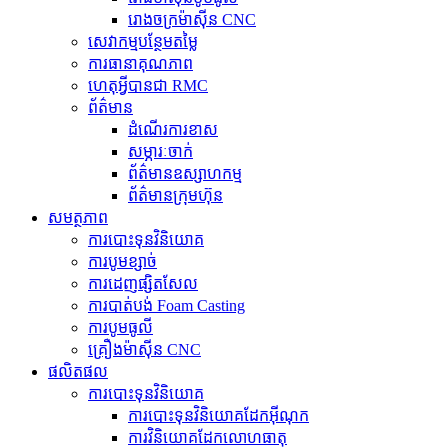
រោងចក្រម៉ាស៊ីន CNC
សេវាកម្មបន្ថែមតម្លៃ
ការធានាគុណភាព
ហេតុអ្វីបានជា RMC
ព័ត៌មាន
ដំណើរការខាស
សម្ភារៈចាក់
ព័ត៌មានឧស្សាហកម្ម
ព័ត៌មានក្រុមហ៊ុន
សមត្ថភាព
ការបោះទុនវិនិយោគ
ការបូមខ្សាច់
ការដេញផ្សិតសែល
ការបាត់បង់ Foam Casting
ការបូមធូលី
គ្រឿងម៉ាស៊ីន CNC
ផលិតផល
ការបោះទុនវិនិយោគ
ការបោះទុនវិនិយោគដែកអ៊ីណុក
ការ​វិនិយោគ​ដែក​លោហធាតុ