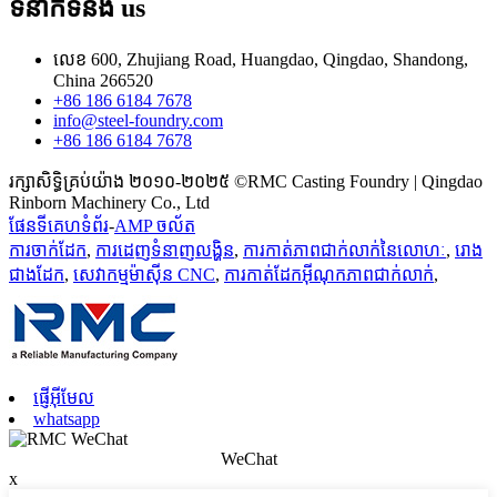
ទំនាក់ទំនង
us
លេខ 600, Zhujiang Road, Huangdao, Qingdao, Shandong,
China 266520
+86 186 6184 7678
info@steel-foundry.com
+86 186 6184 7678
រក្សាសិទ្ធិគ្រប់យ៉ាង ២០១០-២០២៥ ©RMC Casting Foundry | Qingdao
Rinborn Machinery Co., Ltd
ផែនទីគេហទំព័រ
-
AMP ចល័ត
ការចាក់ដែក
,
ការដេញទំនាញលង្ហិន
,
ការកាត់ភាពជាក់លាក់នៃលោហៈ
,
រោង
ជាងដែក
,
សេវាកម្មម៉ាស៊ីន CNC
,
ការកាត់ដែកអ៊ីណុកភាពជាក់លាក់
,
ផ្ញើអ៊ីមែល
whatsapp
WeChat
x