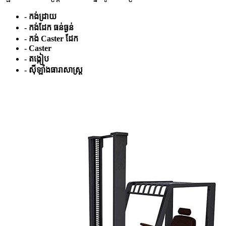
- កង់ដ្រាយ
- កង់ដែក ធន់ធ្ងន់
- កង់ Caster ដែក
- Caster
- តង្កៀប
- ស៊ីឡាំងធារាសាស្ត្រ