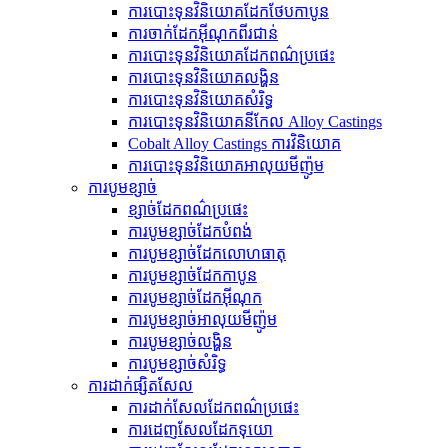
ការបោះទុនវិនិយោគដែកថែបកាបូន
ការចាក់ដែកអ៊ីណុកពីរជាន់
ការបោះទុនវិនិយោគដែកពណ៌ប្រផេះ
ការបោះទុនវិនិយោគលង្ហិន
ការបោះទុនវិនិយោគសំរិទ្ធ
ការបោះទុនវិនិយោគនីកែល Alloy Castings
Cobalt Alloy Castings ការវិនិយោគ
ការបោះទុនវិនិយោគអាលុយមីញ៉ូម
ការបូមខ្សាច់
ខ្សាច់ដែកពណ៌ប្រផេះ
ការបូមខ្សាច់ដែកបំពង់
ការ​បូម​ខ្សាច់​ដែក​លោហធាតុ
ការបូមខ្សាច់ដែកកាបូន
ការបូមខ្សាច់ដែកអ៊ីណុក
ការបូមខ្សាច់អាលុយមីញ៉ូម
ការបូមខ្សាច់លង្ហិន
ការបូមខ្សាច់សំរិទ្ធ
ការដាក់ផ្សិតសែល
ការដាក់សែលដែកពណ៌ប្រផេះ
ការ​ដេញ​សែល​ដែក​ទុយោ