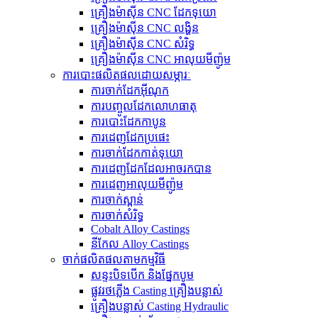
គ្រឿងម៉ាស៊ីន CNC ដែកទុយោ
គ្រឿងម៉ាស៊ីន CNC លង្ហិន
គ្រឿងម៉ាស៊ីន CNC សំរិទ្ធ
គ្រឿងម៉ាស៊ីន CNC អាលុយមីញ៉ូម
ការបោះផលិតផលដោយសម្ភារៈ
ការចាក់ដែកអ៊ីណុក
ការបញ្ចូលដែកលោហធាតុ
ការបោះដែកកាបូន
ការ​ដេញ​ដែក​ប្រផេះ
ការ​ចាក់​ដែក​កាត់​ទុយោ
ការ​ដេញ​ដែក​ដែល​អាច​រក​បាន​
ការ​ដេញ​អាលុយ​មីញ៉ូ​ម​
ការចាក់ស្ពាន់
ការចាក់សំរិទ្ធ
Cobalt Alloy Castings
នីកែល Alloy Castings
ចាក់ផលិតផលតាមកម្មវិធី
សន្ទះបិទបើក និងផ្នែកបូម
ផ្លូវរថភ្លើង Casting គ្រឿងបន្លាស់
គ្រឿងបន្លាស់ Casting Hydraulic