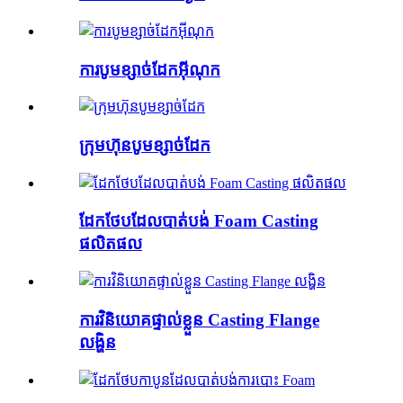
ការបូមខ្សាច់ដែកអ៊ីណុក
ក្រុមហ៊ុនបូមខ្សាច់ដែក
ដែកថែបដែលបាត់បង់ Foam Casting
ផលិតផល
ការវិនិយោគផ្ទាល់ខ្លួន Casting Flange
លង្ហិន