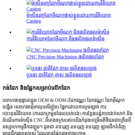
ម៉ាស៊ីនរុញដែកអ៊ីណុកផ្ទាល់ខ្លួនដោយការវិនិយោគ
Casting
ការវិនិយោគដែកអ៊ីណុក និងផលិតផលម៉ាស៊ីន
CNC Precision Machining ផលិតផលដែក
ប្រផេះ ជាតិដែក ខាស ផលិតផលខ្សាច់
កង់​ដែក និង​ផ្នែក​សម្រាប់​លើក​ដែក
លោហធាតុផ្ទាល់ខ្លួន OEM & ODM (ដែកវណ្ណះ ដែកវណ្ណះ ដែកអ៊ីណុក
លង្ហិន លោហធាតុអាលុយមីញ៉ូម) ផ្នែកដោយការបូមខ្សាច់ ការ
បោះទុនវិនិយោគ (ការដកក្រមួនដែលបាត់បង់) ការក្លែងបន្លំភាពជាក់លាក់ និង
ដំណើរការម៉ាស៊ីន CNC ពីរោងចក្ររបស់យើងកំពុងបម្រើអតិថិជនជាច្រើនពី
ឧស្សាហកម្មដឹកជញ្ជូន។ ដូចជា រទេះរុញ រទេះរុញ រទេះរុញ ឡានដឹកទំនិញ
ឡានដឹកធារាសាស្ត្រ ដែលមានផ្នែកដូចខាងក្រោមៈ