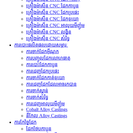
គ្រឿងម៉ាស៊ីន CNC ដែកកាបូន
គ្រឿងម៉ាស៊ីន CNC ដែកប្រផេះ
គ្រឿងម៉ាស៊ីន CNC ដែកទុយោ
គ្រឿងម៉ាស៊ីន CNC អាលុយមីញ៉ូម
គ្រឿងម៉ាស៊ីន CNC លង្ហិន
គ្រឿងម៉ាស៊ីន CNC សំរិទ្ធ
ការបោះផលិតផលដោយសម្ភារៈ
ការចាក់ដែកអ៊ីណុក
ការបញ្ចូលដែកលោហធាតុ
ការបោះដែកកាបូន
ការ​ដេញ​ដែក​ប្រផេះ
ការ​ចាក់​ដែក​កាត់​ទុយោ
ការ​ដេញ​ដែក​ដែល​អាច​រក​បាន​
ការចាក់ស្ពាន់
ការចាក់សំរិទ្ធ
ការ​ដេញ​អាលុយ​មីញ៉ូ​ម​
Cobalt Alloy Castings
នីកែល Alloy Castings
ការកែច្នៃដែក
ដែកថែបកាបូន