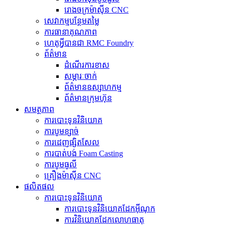
រោងចក្រម៉ាស៊ីន CNC
សេវាកម្មបន្ថែមតម្លៃ
ការធានាគុណភាព
ហេតុអ្វីបានជា RMC Foundry
ព័ត៌មាន
ដំណើរការខាស
សម្ភារៈចាក់
ព័ត៌មានឧស្សាហកម្ម
ព័ត៌មានក្រុមហ៊ុន
សមត្ថភាព
ការបោះទុនវិនិយោគ
ការបូមខ្សាច់
ការដេញផ្សិតសែល
ការបាត់បង់ Foam Casting
ការបូមធូលី
គ្រឿងម៉ាស៊ីន CNC
ផលិតផល
ការបោះទុនវិនិយោគ
ការបោះទុនវិនិយោគដែកអ៊ីណុក
ការ​វិនិយោគ​ដែក​លោហធាតុ