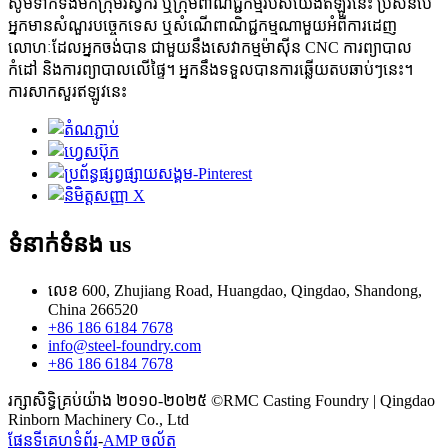
សូមទាក់ទងមកក្រុមវិស្វករ ឬក្រុមពាណិជ្ជកម្មរបស់យើងឥឡូវនេះ ប្រសិនបើ
អ្នកមានសំណួរបច្ចេកទេស ឬសំណើពាណិជ្ជកម្មណាមួយអំពីការដេញ
លោហៈដែលអ្នកចង់បាន ជាមួយនឹងសេវាកម្មម៉ាស៊ីន CNC ការព្យាបាល
កំដៅ និងការព្យាបាលលើផ្ទៃ។ អ្នកនឹងទទួលបានការឆ្លើយតបឆាប់ៗនេះ។
ការសាកសួរឥឡូវនេះ
ទំនាក់ទំនង
us
លេខ 600, Zhujiang Road, Huangdao, Qingdao, Shandong,
China 266520
+86 186 6184 7678
info@steel-foundry.com
+86 186 6184 7678
រក្សាសិទ្ធិគ្រប់យ៉ាង ២០១០-២០២៥ ©RMC Casting Foundry | Qingdao
Rinborn Machinery Co., Ltd
ផែនទីគេហទំព័រ
-
AMP ចល័ត