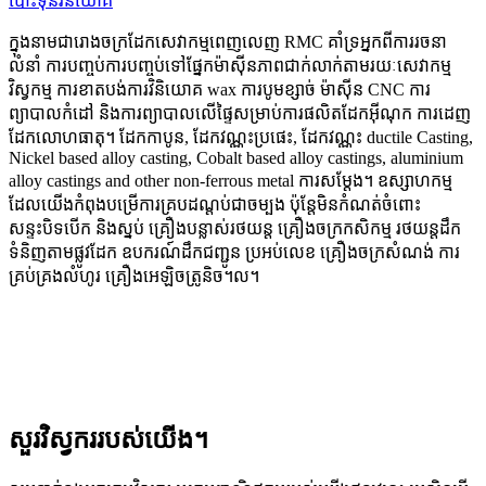
ក្នុងនាមជារោងចក្រដែកសេវាកម្មពេញលេញ RMC គាំទ្រអ្នកពីការរចនា
លំនាំ ការបញ្ចប់ការបញ្ចប់ទៅផ្នែកម៉ាស៊ីនភាពជាក់លាក់តាមរយៈសេវាកម្ម
វិស្វកម្ម ការខាតបង់ការវិនិយោគ wax ការបូមខ្សាច់ ម៉ាស៊ីន CNC ការ
ព្យាបាលកំដៅ និងការព្យាបាលលើផ្ទៃសម្រាប់ការផលិតដែកអ៊ីណុក ការដេញ
ដែកលោហធាតុ។ ដែកកាបូន, ដែកវណ្ណះប្រផេះ, ដែកវណ្ណះ ductile Casting,
Nickel based alloy casting, Cobalt based alloy castings, aluminium
alloy castings and other non-ferrous metal ការសម្ដែង។ ឧស្សាហកម្ម
ដែលយើងកំពុងបម្រើការគ្របដណ្តប់ជាចម្បង ប៉ុន្តែមិនកំណត់ចំពោះ
សន្ទះបិទបើក និងស្នប់ គ្រឿងបន្លាស់រថយន្ត គ្រឿងចក្រកសិកម្ម រថយន្តដឹក
ទំនិញតាមផ្លូវដែក ឧបករណ៍ដឹកជញ្ជូន ប្រអប់លេខ គ្រឿងចក្រសំណង់ ការ
គ្រប់គ្រងលំហូរ គ្រឿងអេឡិចត្រូនិច។ល។
សួរវិស្វកររបស់យើង។