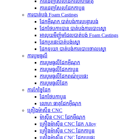
ការ​ដេញ​សែល​ដែក​លោហធាតុ
ការដេញសែលដែកកាបូន
ការបាត់បង់ Foam Castings
ដែកអ៊ីណុក បាត់បង់ការបន្ទោរបង់
ដែកថែបកាបោន បាត់បង់ការបោះស្នោ
អាលុយមីញ៉ូមដែលបាត់បង់ Foam Castings
ដែក​ប្រផេះ​បាត់​បង់​ស្នោ
ដែកទុយោ បាត់បង់ការបោះចោលស្នោ
ការបូមធូលី
ការបូមធូលីដែកអ៊ីណុក
ការបូមធូលីដែកកាបូន
ការបូមធូលីដែកពណ៌ប្រផេះ
ការបូមធូលីដែក
ការកែច្នៃដែក
ដែកថែបកាបូន
លោហៈធាតុដែកអ៊ីណុក
គ្រឿងម៉ាស៊ីន CNC
ម៉ាស៊ីន CNC ដែកអ៊ីណុក
គ្រឿងម៉ាស៊ីន CNC ដែក Alloy
គ្រឿងម៉ាស៊ីន CNC ដែកកាបូន
គ្រឿងម៉ាស៊ីន CNC ដែកប្រផេះ