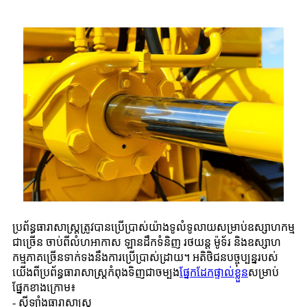
ប្រព័ន្ធធារាសាស្ត្រត្រូវបានប្រើប្រាស់យ៉ាងទូលំទូលាយសម្រាប់ឧស្សាហកម្ម
ជាច្រើន ចាប់ពីលំហអាកាស ឡានដឹកទំនិញ រថយន្ត ម៉ូទ័រ និងឧស្សាហ
កម្មភាគច្រើនទាក់ទងនឹងការប្រើប្រាស់ដ្រាយ។ អតិថិជនបច្ចុប្បន្នរបស់
យើងពីប្រព័ន្ធធារាសាស្ត្រកំពុងទិញជាចម្បង
ផ្នែកដែកផ្ទាល់ខ្លួន
សម្រាប់
ផ្នែកខាងក្រោម៖
- ស៊ីឡាំងធារាសាស្ត្រ