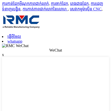
ការកាត់ដែកអ៊ីណុកភាពជាក់លាក់
,
ការចាក់ដែក
,
រោងជាងដែក
,
ការដេញ
ទំនាញលង្ហិន
,
ការកាត់ភាពជាក់លាក់នៃលោហៈ
,
សេវាកម្មម៉ាស៊ីន CNC
,
ផ្ញើអ៊ីមែល
whatsapp
WeChat
x