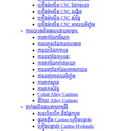
គ្រឿងម៉ាស៊ីន CNC ដែកទុយោ
គ្រឿងម៉ាស៊ីន CNC លង្ហិន
គ្រឿងម៉ាស៊ីន CNC សំរិទ្ធ
គ្រឿងម៉ាស៊ីន CNC អាលុយមីញ៉ូម
ការបោះផលិតផលដោយសម្ភារៈ
ការចាក់ដែកអ៊ីណុក
ការបញ្ចូលដែកលោហធាតុ
ការបោះដែកកាបូន
ការ​ដេញ​ដែក​ប្រផេះ
ការ​ចាក់​ដែក​កាត់​ទុយោ
ការ​ដេញ​ដែក​ដែល​អាច​រក​បាន​
ការ​ដេញ​អាលុយ​មីញ៉ូ​ម​
ការចាក់ស្ពាន់
ការចាក់សំរិទ្ធ
Cobalt Alloy Castings
នីកែល Alloy Castings
ចាក់ផលិតផលតាមកម្មវិធី
សន្ទះបិទបើក និងផ្នែកបូម
ផ្លូវរថភ្លើង Casting គ្រឿងបន្លាស់
គ្រឿងបន្លាស់ Casting Hydraulic