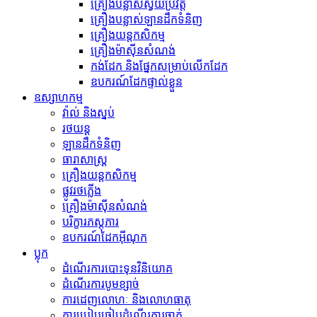
គ្រឿងបន្លាស់ស្វ័យប្រវត្ត
គ្រឿងបន្លាស់ឡានដឹកទំនិញ
គ្រឿងយន្តកសិកម្ម
គ្រឿងម៉ាស៊ីនសំណង់
កង់​ដែក និង​ផ្នែក​សម្រាប់​លើក​ដែក
ឧបករណ៍ដែកផ្ទាល់ខ្លួន
ឧស្សាហកម្ម
វ៉ាល់ និងស្នប់
រថយន្ត
ឡានដឹកទំនិញ
ធារាសាស្ត្រ
គ្រឿងយន្តកសិកម្ម
ផ្លូវរថភ្លើង
គ្រឿងម៉ាស៊ីនសំណង់
បរិក្ខារភស្តុភារ
ឧបករណ៍ដែកអ៊ីណុក
ប្លុក
ដំណើរការបោះទុនវិនិយោគ
ដំណើរការបូមខ្សាច់
ការដេញលោហៈ និងលោហធាតុ
ការប្រៀបធៀបដំណើរការចាក់