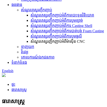
ធនធាន
សំណួរគេសួរញឹកញាប់
សំណួរគេសួរញឹកញាប់អំពីការបោះទុនវិនិយោគ
សំណួរគេសួរញឹកញាប់អំពីការបូមខ្សាច់
សំណួរគេសួរញឹកញាប់អំពីការ Casting Shell
សំណួរគេសួរញឹកញាប់អំពីការបាត់បង់ Foam Casting
សំណួរគេសួរញឹកញាប់អំពីការបូមធូលី
សំណួរគេសួរញឹកញាប់អំពីម៉ាស៊ីន CNC
ទាញយក
វីដេអូ
គោលការណ៍ឯកជនភាព
ទំនាក់ទំនង
English
ផ្ទះ
ធារាសាស្ត្រ
ធារាសាស្ត្រ