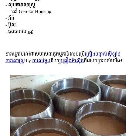
- ស្នប់ធារាសាស្ត្រ
— នៅ Gerotor Housing
- វ៉ាន់
- ប៊ូស
- ធុងធារាសាស្ត្រ
ខាងក្រោមនេះជាសមាសធាតុធម្មតាដែលបម្រើ
គ្រឿងបន្លាស់ស៊ីឡាំង
ធារាសាស្ត្រ
by
ការសម្ដែង
និង/ឬ
គ្រឿងម៉ាស៊ីន
ពីរោងចក្ររបស់យើង៖