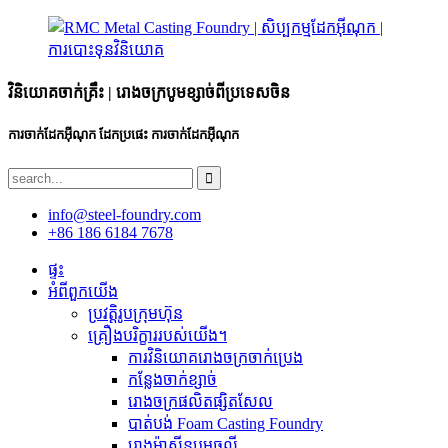
វិនិយោគចាក់គ្រឹះ | រោងចក្របូមខ្សាច់ពីប្រទេសចិន
ការចាក់ដែកអ៊ីណុក ដែកប្រផេះ ការចាក់ដែកអ៊ីណុក
info@steel-foundry.com
+86 186 6184 7678
ផ្ទះ
អំពីពួកយើង
ប្រវត្តិរូបក្រុមហ៊ុន
គ្រឿងបរិក្ខាររបស់យើង។
ការ​វិនិយោគ​រោង​ចក្រ​ចាក់​ប្រេង​
កន្លែងចាក់ខ្សាច់
រោងចក្រផលិតផ្សិតសែល
បាត់បង់ Foam Casting Foundry
រោងម៉ាស៊ីនបូមធូលី