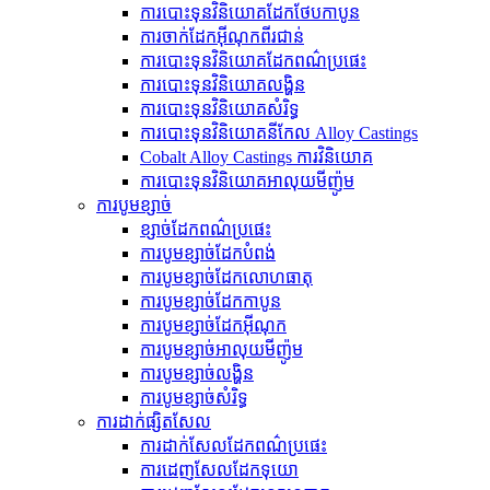
ការបោះទុនវិនិយោគដែកថែបកាបូន
ការចាក់ដែកអ៊ីណុកពីរជាន់
ការបោះទុនវិនិយោគដែកពណ៌ប្រផេះ
ការបោះទុនវិនិយោគលង្ហិន
ការបោះទុនវិនិយោគសំរិទ្ធ
ការបោះទុនវិនិយោគនីកែល Alloy Castings
Cobalt Alloy Castings ការវិនិយោគ
ការបោះទុនវិនិយោគអាលុយមីញ៉ូម
ការបូមខ្សាច់
ខ្សាច់ដែកពណ៌ប្រផេះ
ការបូមខ្សាច់ដែកបំពង់
ការ​បូម​ខ្សាច់​ដែក​លោហធាតុ
ការបូមខ្សាច់ដែកកាបូន
ការបូមខ្សាច់ដែកអ៊ីណុក
ការបូមខ្សាច់អាលុយមីញ៉ូម
ការបូមខ្សាច់លង្ហិន
ការបូមខ្សាច់សំរិទ្ធ
ការដាក់ផ្សិតសែល
ការដាក់សែលដែកពណ៌ប្រផេះ
ការ​ដេញ​សែល​ដែក​ទុយោ