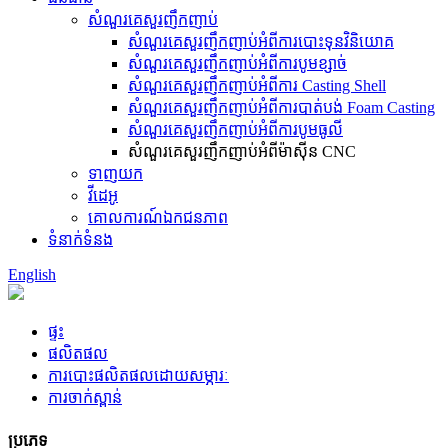
សំណួរគេសួរញឹកញាប់
សំណួរគេសួរញឹកញាប់អំពីការបោះទុនវិនិយោគ
សំណួរគេសួរញឹកញាប់អំពីការបូមខ្សាច់
សំណួរគេសួរញឹកញាប់អំពីការ Casting Shell
សំណួរគេសួរញឹកញាប់អំពីការបាត់បង់ Foam Casting
សំណួរគេសួរញឹកញាប់អំពីការបូមធូលី
សំណួរគេសួរញឹកញាប់អំពីម៉ាស៊ីន CNC
ទាញយក
វីដេអូ
គោលការណ៍ឯកជនភាព
ទំនាក់ទំនង
English
ផ្ទះ
ផលិតផល
ការបោះផលិតផលដោយសម្ភារៈ
ការចាក់ស្ពាន់
ប្រភេទ