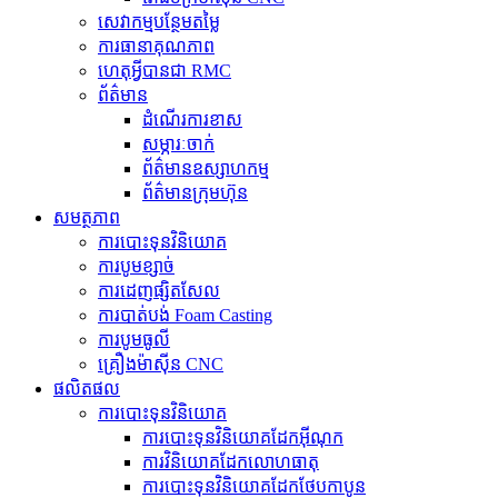
សេវាកម្មបន្ថែមតម្លៃ
ការធានាគុណភាព
ហេតុអ្វីបានជា RMC
ព័ត៌មាន
ដំណើរការខាស
សម្ភារៈចាក់
ព័ត៌មានឧស្សាហកម្ម
ព័ត៌មានក្រុមហ៊ុន
សមត្ថភាព
ការបោះទុនវិនិយោគ
ការបូមខ្សាច់
ការដេញផ្សិតសែល
ការបាត់បង់ Foam Casting
ការបូមធូលី
គ្រឿងម៉ាស៊ីន CNC
ផលិតផល
ការបោះទុនវិនិយោគ
ការបោះទុនវិនិយោគដែកអ៊ីណុក
ការ​វិនិយោគ​ដែក​លោហធាតុ
ការបោះទុនវិនិយោគដែកថែបកាបូន