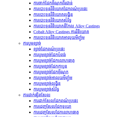
ការចាក់ដែកអ៊ីណុកពីរជាន់
ការបោះទុនវិនិយោគដែកពណ៌ប្រផេះ
ការបោះទុនវិនិយោគលង្ហិន
ការបោះទុនវិនិយោគសំរិទ្ធ
ការបោះទុនវិនិយោគនីកែល Alloy Castings
Cobalt Alloy Castings ការវិនិយោគ
ការបោះទុនវិនិយោគអាលុយមីញ៉ូម
ការបូមខ្សាច់
ខ្សាច់ដែកពណ៌ប្រផេះ
ការបូមខ្សាច់ដែកបំពង់
ការ​បូម​ខ្សាច់​ដែក​លោហធាតុ
ការបូមខ្សាច់ដែកកាបូន
ការបូមខ្សាច់ដែកអ៊ីណុក
ការបូមខ្សាច់អាលុយមីញ៉ូម
ការបូមខ្សាច់លង្ហិន
ការបូមខ្សាច់សំរិទ្ធ
ការដាក់ផ្សិតសែល
ការដាក់សែលដែកពណ៌ប្រផេះ
ការ​ដេញ​សែល​ដែក​ទុយោ
ការ​ដេញ​សែល​ដែក​លោហធាតុ