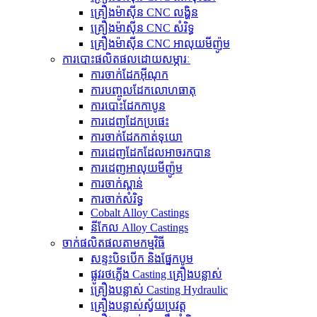
គ្រឿងម៉ាស៊ីន CNC លង្ហិន
គ្រឿងម៉ាស៊ីន CNC សំរិទ្ធ
គ្រឿងម៉ាស៊ីន CNC អាលុយមីញ៉ូម
ការបោះផលិតផលដោយសម្ភារៈ
ការចាក់ដែកអ៊ីណុក
ការបញ្ចូលដែកលោហធាតុ
ការបោះដែកកាបូន
ការ​ដេញ​ដែក​ប្រផេះ
ការ​ចាក់​ដែក​កាត់​ទុយោ
ការ​ដេញ​ដែក​ដែល​អាច​រក​បាន​
ការ​ដេញ​អាលុយ​មីញ៉ូ​ម​
ការចាក់ស្ពាន់
ការចាក់សំរិទ្ធ
Cobalt Alloy Castings
នីកែល Alloy Castings
ចាក់ផលិតផលតាមកម្មវិធី
សន្ទះបិទបើក និងផ្នែកបូម
ផ្លូវរថភ្លើង Casting គ្រឿងបន្លាស់
គ្រឿងបន្លាស់ Casting Hydraulic
គ្រឿងបន្លាស់ស្វ័យប្រវត្ត