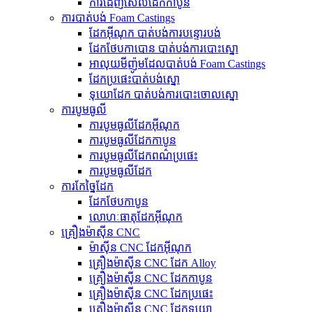
ការដេញសែលដែកកាបូន
ការបាត់បង់ Foam Castings
ដែកអ៊ីណុក បាត់បង់ការបន្ទោរបង់
ដែកថែបកាបោន បាត់បង់ការបោះស្នោ
អាលុយមីញ៉ូមដែលបាត់បង់ Foam Castings
ដែក​ប្រផេះ​បាត់​បង់​ស្នោ
ទុយោដែក បាត់បង់ការបោះចោលស្នោ
ការបូមធូលី
ការបូមធូលីដែកអ៊ីណុក
ការបូមធូលីដែកកាបូន
ការបូមធូលីដែកពណ៌ប្រផេះ
ការបូមធូលីដែក
ការកែច្នៃដែក
ដែកថែបកាបូន
លោហៈធាតុដែកអ៊ីណុក
គ្រឿងម៉ាស៊ីន CNC
ម៉ាស៊ីន CNC ដែកអ៊ីណុក
គ្រឿងម៉ាស៊ីន CNC ដែក Alloy
គ្រឿងម៉ាស៊ីន CNC ដែកកាបូន
គ្រឿងម៉ាស៊ីន CNC ដែកប្រផេះ
គ្រឿងម៉ាស៊ីន CNC ដែកទុយោ