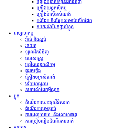
គ្រឿងបន្លាស់ឡានដឹកទំនិញ
គ្រឿងយន្តកសិកម្ម
គ្រឿងម៉ាស៊ីនសំណង់
កង់​ដែក និង​ផ្នែក​សម្រាប់​លើក​ដែក
ឧបករណ៍ដែកផ្ទាល់ខ្លួន
ឧស្សាហកម្ម
វ៉ាល់ និងស្នប់
រថយន្ត
ឡានដឹកទំនិញ
ធារាសាស្ត្រ
គ្រឿងយន្តកសិកម្ម
ផ្លូវរថភ្លើង
គ្រឿងចក្រសំណង់
បរិក្ខារភស្តុភារ
ឧបករណ៍ដែកអ៊ីណុក
ប្លុក
ដំណើរការបោះទុនវិនិយោគ
ដំណើរការបូមខ្សាច់
ការដេញលោហៈ និងលោហធាតុ
ការប្រៀបធៀបដំណើរការចាក់
ធនធាន