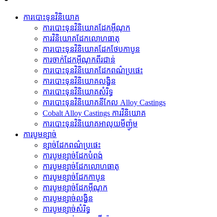
ការបោះទុនវិនិយោគ
ការបោះទុនវិនិយោគដែកអ៊ីណុក
ការ​វិនិយោគ​ដែក​លោហធាតុ
ការបោះទុនវិនិយោគដែកថែបកាបូន
ការចាក់ដែកអ៊ីណុកពីរជាន់
ការបោះទុនវិនិយោគដែកពណ៌ប្រផេះ
ការបោះទុនវិនិយោគលង្ហិន
ការបោះទុនវិនិយោគសំរិទ្ធ
ការបោះទុនវិនិយោគនីកែល Alloy Castings
Cobalt Alloy Castings ការវិនិយោគ
ការបោះទុនវិនិយោគអាលុយមីញ៉ូម
ការបូមខ្សាច់
ខ្សាច់ដែកពណ៌ប្រផេះ
ការបូមខ្សាច់ដែកបំពង់
ការ​បូម​ខ្សាច់​ដែក​លោហធាតុ
ការបូមខ្សាច់ដែកកាបូន
ការបូមខ្សាច់ដែកអ៊ីណុក
ការបូមខ្សាច់លង្ហិន
ការបូមខ្សាច់សំរិទ្ធ