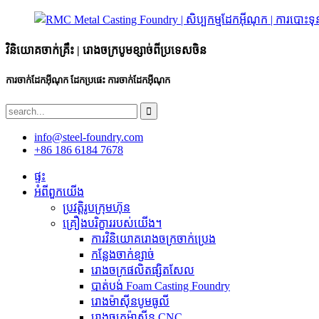
វិនិយោគចាក់គ្រឹះ | រោងចក្របូមខ្សាច់ពីប្រទេសចិន
ការចាក់ដែកអ៊ីណុក ដែកប្រផេះ ការចាក់ដែកអ៊ីណុក
info@steel-foundry.com
+86 186 6184 7678
ផ្ទះ
អំពីពួកយើង
ប្រវត្តិរូបក្រុមហ៊ុន
គ្រឿងបរិក្ខាររបស់យើង។
ការ​វិនិយោគ​រោង​ចក្រ​ចាក់​ប្រេង​
កន្លែងចាក់ខ្សាច់
រោងចក្រផលិតផ្សិតសែល
បាត់បង់ Foam Casting Foundry
រោងម៉ាស៊ីនបូមធូលី
រោងចក្រម៉ាស៊ីន CNC