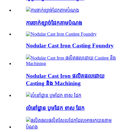
ការ​ចាក់​ខ្សាច់​ដែក​តាម​បំណង
Nodular Cast Iron Casting Foundry
Nodular Cast Iron ផលិតផលដោយ
Casting និង Machining
លំនៅដ្ឋាន បូមដែក ខាស ដែក