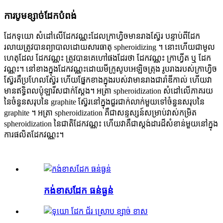
ការបូមខ្សាច់ដែកបំពង់
ដែកទុយោ សំដៅលើដែកវណ្ណះដែលក្រាហ្វិចមានរាងស្វ៊ែរ បន្ទាប់ពីដែក
រលាយត្រូវបានព្យាបាលដោយសារធាតុ spheroidizing ។ នោះហើយជាមូល
ហេតុដែល ដែកវណ្ណះ ត្រូវបានគេហៅផងដែរថា ដែកវណ្ណះ ក្រាហ្វីត ឬ ដែក
វណ្ណះ។ នៅខាងក្នុងដែកវណ្ណះដោយមីក្រូសូបអេឡិចត្រុង រូបរាងរបស់ក្រាហ្វិច
ស្វ៊ែរគឺប្រហែលស្វ៊ែរ ហើយផ្នែកខាងក្នុងរបស់វាមានរាងជារ៉ាឌីកាល់ ហើយវា
មានឥទ្ធិពលប៉ូឡារីសជាក់ស្តែង។ អត្រា spheroidization សំដៅលើភាគរយ
នៃចំនួនសរុបនៃ graphite ស្វ៊ែរនៅក្នុងជួរជាក់លាក់មួយទៅចំនួនសរុបនៃ
graphite ។ អត្រា spheroidization គឺជាសន្ទស្សន៍សម្រាប់វាស់កម្រិត
spheroidization នៃជាតិដែកវណ្ណះ ហើយវាគឺជាស្តង់ដារដ៏សំខាន់មួយនៅក្នុង
ការផលិតដែកវណ្ណះ។
កង់ខាសដែក ធន់ធ្ងន់