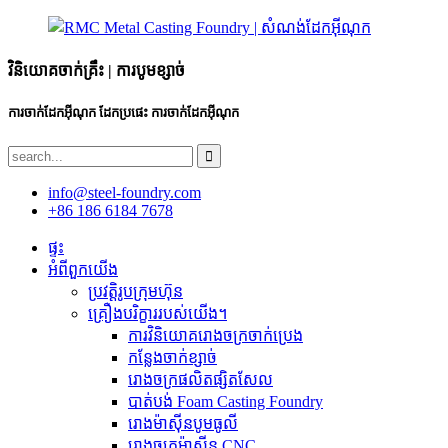
វិនិយោគចាក់គ្រឹះ | ការបូមខ្សាច់
ការចាក់ដែកអ៊ីណុក ដែកប្រផេះ ការចាក់ដែកអ៊ីណុក
info@steel-foundry.com
+86 186 6184 7678
ផ្ទះ
អំពីពួកយើង
ប្រវត្តិរូបក្រុមហ៊ុន
គ្រឿងបរិក្ខាររបស់យើង។
ការ​វិនិយោគ​រោង​ចក្រ​ចាក់​ប្រេង​
កន្លែងចាក់ខ្សាច់
រោងចក្រផលិតផ្សិតសែល
បាត់បង់ Foam Casting Foundry
រោងម៉ាស៊ីនបូមធូលី
រោងចក្រម៉ាស៊ីន CNC