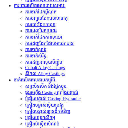
ការបោះផលិតផលដោយសម្ភារៈ
ការចាក់ដែកអ៊ីណុក
ការបញ្ចូលដែកលោហធាតុ
ការបោះដែកកាបូន
ការ​ដេញ​ដែក​ប្រផេះ
ការ​ចាក់​ដែក​កាត់​ទុយោ
ការ​ដេញ​ដែក​ដែល​អាច​រក​បាន​
ការចាក់ស្ពាន់
ការចាក់សំរិទ្ធ
ការ​ដេញ​អាលុយ​មីញ៉ូ​ម​
Cobalt Alloy Castings
នីកែល Alloy Castings
ចាក់ផលិតផលតាមកម្មវិធី
សន្ទះបិទបើក និងផ្នែកបូម
ផ្លូវរថភ្លើង Casting គ្រឿងបន្លាស់
គ្រឿងបន្លាស់ Casting Hydraulic
គ្រឿងបន្លាស់ស្វ័យប្រវត្ត
គ្រឿងបន្លាស់ឡានដឹកទំនិញ
គ្រឿងយន្តកសិកម្ម
គ្រឿងម៉ាស៊ីនសំណង់