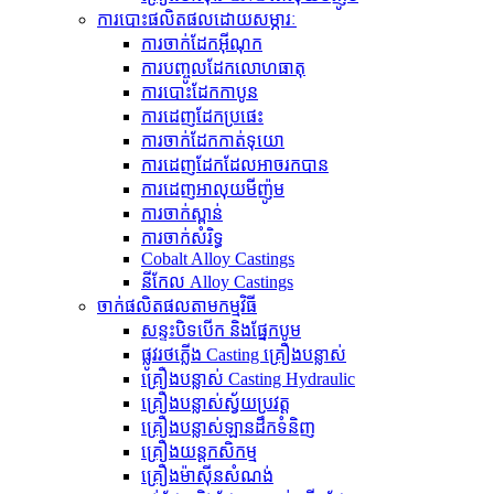
ការបោះផលិតផលដោយសម្ភារៈ
ការចាក់ដែកអ៊ីណុក
ការបញ្ចូលដែកលោហធាតុ
ការបោះដែកកាបូន
ការ​ដេញ​ដែក​ប្រផេះ
ការ​ចាក់​ដែក​កាត់​ទុយោ
ការ​ដេញ​ដែក​ដែល​អាច​រក​បាន​
ការ​ដេញ​អាលុយ​មីញ៉ូ​ម​
ការចាក់ស្ពាន់
ការចាក់សំរិទ្ធ
Cobalt Alloy Castings
នីកែល Alloy Castings
ចាក់ផលិតផលតាមកម្មវិធី
សន្ទះបិទបើក និងផ្នែកបូម
ផ្លូវរថភ្លើង Casting គ្រឿងបន្លាស់
គ្រឿងបន្លាស់ Casting Hydraulic
គ្រឿងបន្លាស់ស្វ័យប្រវត្ត
គ្រឿងបន្លាស់ឡានដឹកទំនិញ
គ្រឿងយន្តកសិកម្ម
គ្រឿងម៉ាស៊ីនសំណង់