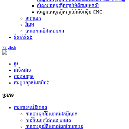
សំណួរគេសួរញឹកញាប់អំពីការបូមធូលី
សំណួរគេសួរញឹកញាប់អំពីម៉ាស៊ីន CNC
ទាញយក
វីដេអូ
គោលការណ៍ឯកជនភាព
ទំនាក់ទំនង
English
ផ្ទះ
ផលិតផល
ការបូមខ្សាច់
ការបូមខ្សាច់ដែកបំពង់
ប្រភេទ
ការបោះទុនវិនិយោគ
ការបោះទុនវិនិយោគដែកអ៊ីណុក
ការ​វិនិយោគ​ដែក​លោហធាតុ
ការបោះទុនវិនិយោគដែកថែបកាបូន