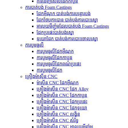
ការដេញសែលដែកកាបូន
ការបាត់បង់ Foam Castings
ដែកអ៊ីណុក បាត់បង់ការបន្ទោរបង់
ដែកថែបកាបោន បាត់បង់ការបោះស្នោ
អាលុយមីញ៉ូមដែលបាត់បង់ Foam Castings
ដែក​ប្រផេះ​បាត់​បង់​ស្នោ
ទុយោដែក បាត់បង់ការបោះចោលស្នោ
ការបូមធូលី
ការបូមធូលីដែកអ៊ីណុក
ការបូមធូលីដែកកាបូន
ការបូមធូលីដែកពណ៌ប្រផេះ
ការបូមធូលីដែក
គ្រឿងម៉ាស៊ីន CNC
ម៉ាស៊ីន CNC ដែកអ៊ីណុក
គ្រឿងម៉ាស៊ីន CNC ដែក Alloy
គ្រឿងម៉ាស៊ីន CNC ដែកកាបូន
គ្រឿងម៉ាស៊ីន CNC ដែកប្រផេះ
គ្រឿងម៉ាស៊ីន CNC ដែកទុយោ
គ្រឿងម៉ាស៊ីន CNC លង្ហិន
គ្រឿងម៉ាស៊ីន CNC សំរិទ្ធ
គ្រឿងម៉ាស៊ីន CNC អាលុយមីញ៉ូម