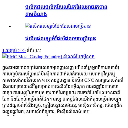
ផលិតផល​ផលិត​សែល​ដែក​ដែល​អាច​រក​បាន​
តាម​បំណង
ផលិតផល​ខ្សាច់​ដែក​ដែល​អាច​ប្រើ​បាន​
1
2
បន្ទាប់ >
>>
ទំព័រ 1/2
ក្នុងនាមជារោងចក្រដែកសេវាកម្មពេញលេញ យើងគាំទ្រអ្នកពីការរចនាគំរូ
ការបញ្ចប់ការសម្ដែងទៅម៉ាស៊ីនភាពជាក់លាក់តាមរយៈសេវាកម្មវិស្វកម្ម
ការខាតបង់ការវិនិយោគ wax ការបូមខ្សាច់ ម៉ាស៊ីន CNC ការព្យាបាលកំដៅ
និងការព្យាបាលលើផ្ទៃសម្រាប់ការផលិតដែកអ៊ីណុក ការដេញដែកលោហ
ធាតុ។ ការ​ដេញ​ដែក​កាបូន ការ​ចាក់​ដែក​ប្រផេះ ការ​ចាក់​ដែក​ដែល​មាន​ជាតិ​
ដែក និង​ដែក​មិន​ប្រើ​ជាតិ​ដែក។ ឧស្សាហកម្ម​ដែល​យើង​កំពុង​បម្រើ​ជា​ចម្បង​
គ្រប​ដ​ណ្ត​ប់​វ៉ាល់​និង​ស្នប់​, គ្រឿងបន្លាស់​រថយន្ត​, ម៉ាស៊ីន​កសិកម្ម​, រថយន្ត​ដឹក​
ជញ្ជូន​ផ្លូវ​ដែក​, ឧបករណ៍​ភ័ស្តុភារ​, ម៉ាស៊ីន​សំណង់​។​ល​។