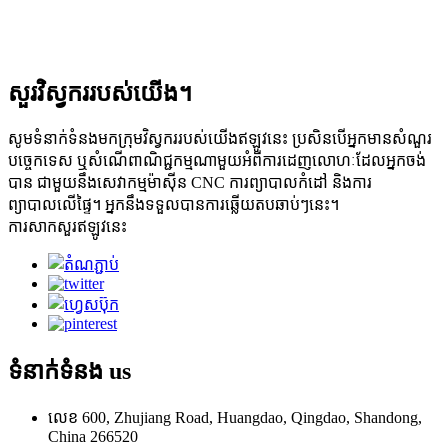
សួរវិស្វកររបស់យើង។
សូមទំនាក់ទំនងមកក្រុមវិស្វកររបស់យើងឥឡូវនេះ ប្រសិនបើអ្នកមានសំណួរ
បច្ចេកទេស ឬសំណើពាណិជ្ជកម្មណាមួយអំពីការដេញលោហៈដែលអ្នកចង់
បាន ជាមួយនឹងសេវាកម្មម៉ាស៊ីន CNC ការព្យាបាលកំដៅ និងការ
ព្យាបាលលើផ្ទៃ។ អ្នកនឹងទទួលបានការឆ្លើយតបឆាប់ៗនេះ។
ការសាកសួរឥឡូវនេះ
ទំនាក់ទំនង
us
លេខ 600, Zhujiang Road, Huangdao, Qingdao, Shandong,
China 266520