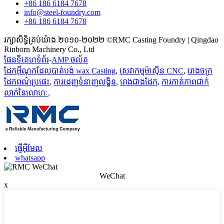
+86 186 6184 7678
info@steel-foundry.com
+86 186 6184 7678
រក្សាសិទ្ធិគ្រប់យ៉ាង ២០១០-២០២២ ©RMC Casting Foundry | Qingdao
Rinborn Machinery Co., Ltd
ផែនទីគេហទំព័រ
-
AMP ចល័ត
ដែកអ៊ីណុកដែលបាត់បង់ wax Casting
,
សេវាកម្មម៉ាស៊ីន CNC
,
រោងចក្រ
ដែកពណ៌ប្រផេះ
,
ការដេញទំនាញលង្ហិន
,
រោងជាងដែក
,
ការកាត់ភាពជាក់
លាក់នៃលោហៈ
,
ផ្ញើអ៊ីមែល
whatsapp
WeChat
x