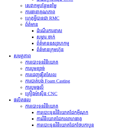
សេវាកម្មបន្ថែមតម្លៃ
ការធានាគុណភាព
ហេតុអ្វីបានជា RMC
ព័ត៌មាន
ដំណើរការខាស
សម្ភារៈចាក់
ព័ត៌មានឧស្សាហកម្ម
ព័ត៌មានក្រុមហ៊ុន
សមត្ថភាព
ការបោះទុនវិនិយោគ
ការបូមខ្សាច់
ការដេញផ្សិតសែល
ការបាត់បង់ Foam Casting
ការបូមធូលី
គ្រឿងម៉ាស៊ីន CNC
ផលិតផល
ការបោះទុនវិនិយោគ
ការបោះទុនវិនិយោគដែកអ៊ីណុក
ការ​វិនិយោគ​ដែក​លោហធាតុ
ការបោះទុនវិនិយោគដែកថែបកាបូន