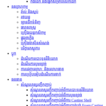
កង់​ដែក និង​ផ្នែក​សម្រាប់​លើក​ដែក
ឧស្សាហកម្ម
វ៉ាល់ និងស្នប់
រថយន្ត
ឡានដឹកទំនិញ
ធារាសាស្ត្រ
គ្រឿងយន្តកសិកម្ម
ផ្លូវរថភ្លើង
គ្រឿងម៉ាស៊ីនសំណង់
បរិក្ខារភស្តុភារ
ប្លុក
ដំណើរការបោះទុនវិនិយោគ
ដំណើរការបូមខ្សាច់
ការដេញលោហៈ និងលោហធាតុ
ការប្រៀបធៀបដំណើរការចាក់
ធនធាន
សំណួរគេសួរញឹកញាប់
សំណួរគេសួរញឹកញាប់អំពីការបោះទុនវិនិយោគ
សំណួរគេសួរញឹកញាប់អំពីការបូមខ្សាច់
សំណួរគេសួរញឹកញាប់អំពីការ Casting Shell
សំណួរគេសួរញឹកញាប់អំពីការបាត់បង់ Foam Casting