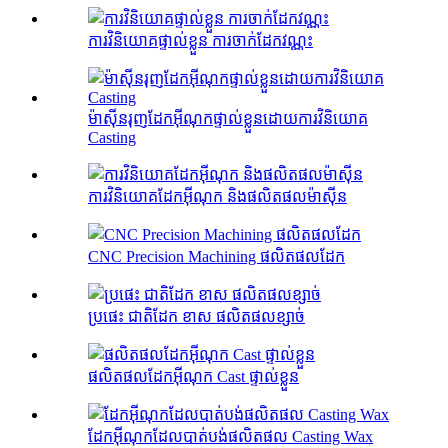
ការវិនិយោគផ្ទាល់ខ្លួន ការចាក់ដែកវណ្ណះ
ម៉ាស៊ីនរុញដែកអ៊ីណុកផ្ទាល់ខ្លួនដោយការវិនិយោគ
Casting
ការវិនិយោគដែកអ៊ីណុក និងផលិតផលម៉ាស៊ីន
CNC Precision Machining ផលិតផលដែក
ប្រផេះ ជាតិដែក ខាស ផលិតផលខ្សាច់
ផលិតផលដែកអ៊ីណុក Cast ផ្ទាល់ខ្លួន
ដែកអ៊ីណុកដែលបាត់បង់ផលិតផល Casting Wax