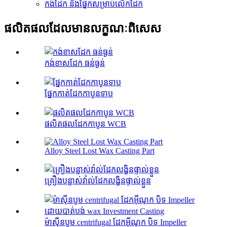
កង់​ដែក និង​ផ្នែក​សម្រាប់​លើក​ដែក
ផលិតផលដែលមានលក្ខណៈពិសេស
កង់ខាសដែក ធន់ធ្ងន់
ផ្នែកកាត់ដែកកាបូនទាប
ផលិតផលដែកកាបូន WCB
Alloy Steel Lost Wax Casting Part
គ្រឿងបន្លាស់វ៉ាល់ដែកលង្ហិនផ្ទាល់ខ្លួន
ម៉ាស៊ីនបូម centrifugal ដែកអ៊ីណុក បិទ Impeller