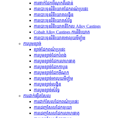
ការចាក់ដែកអ៊ីណុកពីរជាន់
ការបោះទុនវិនិយោគដែកពណ៌ប្រផេះ
ការបោះទុនវិនិយោគលង្ហិន
ការបោះទុនវិនិយោគសំរិទ្ធ
ការបោះទុនវិនិយោគនីកែល Alloy Castings
Cobalt Alloy Castings ការវិនិយោគ
ការបោះទុនវិនិយោគអាលុយមីញ៉ូម
ការបូមខ្សាច់
ខ្សាច់ដែកពណ៌ប្រផេះ
ការបូមខ្សាច់ដែកបំពង់
ការ​បូម​ខ្សាច់​ដែក​លោហធាតុ
ការបូមខ្សាច់ដែកកាបូន
ការបូមខ្សាច់ដែកអ៊ីណុក
ការបូមខ្សាច់អាលុយមីញ៉ូម
ការបូមខ្សាច់លង្ហិន
ការបូមខ្សាច់សំរិទ្ធ
ការដាក់ផ្សិតសែល
ការដាក់សែលដែកពណ៌ប្រផេះ
ការ​ដេញ​សែល​ដែក​ទុយោ
ការ​ដេញ​សែល​ដែក​លោហធាតុ