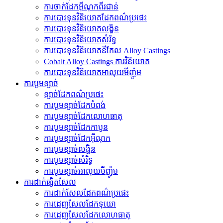
ការចាក់ដែកអ៊ីណុកពីរជាន់
ការបោះទុនវិនិយោគដែកពណ៌ប្រផេះ
ការបោះទុនវិនិយោគលង្ហិន
ការបោះទុនវិនិយោគសំរិទ្ធ
ការបោះទុនវិនិយោគនីកែល Alloy Castings
Cobalt Alloy Castings ការវិនិយោគ
ការបោះទុនវិនិយោគអាលុយមីញ៉ូម
ការបូមខ្សាច់
ខ្សាច់ដែកពណ៌ប្រផេះ
ការបូមខ្សាច់ដែកបំពង់
ការ​បូម​ខ្សាច់​ដែក​លោហធាតុ
ការបូមខ្សាច់ដែកកាបូន
ការបូមខ្សាច់ដែកអ៊ីណុក
ការបូមខ្សាច់លង្ហិន
ការបូមខ្សាច់សំរិទ្ធ
ការបូមខ្សាច់អាលុយមីញ៉ូម
ការដាក់ផ្សិតសែល
ការដាក់សែលដែកពណ៌ប្រផេះ
ការ​ដេញ​សែល​ដែក​ទុយោ
ការ​ដេញ​សែល​ដែក​លោហធាតុ