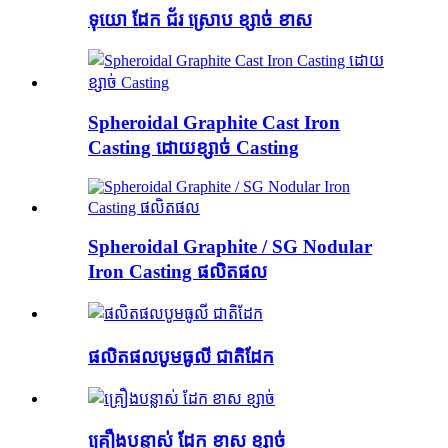
ទុយោ ដែក ជ័រ ស្រោប ខ្សាច់ ខាស
Spheroidal Graphite Cast Iron
Casting ដោយខ្សាច់ Casting
Spheroidal Graphite / SG Nodular
Iron Casting ផលិតផល
ផលិតផលបូមធូលី ជាតិដែក
គ្រឿងបន្លាស់ ដែក ខាស ខ្សាច់