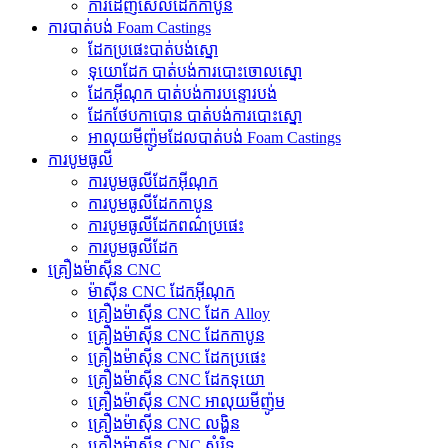
ការដេញសែលដែកកាបូន
ការបាត់បង់ Foam Castings
ដែក​ប្រផេះ​បាត់​បង់​ស្នោ
ទុយោដែក បាត់បង់ការបោះចោលស្នោ
ដែកអ៊ីណុក បាត់បង់ការបន្ទោរបង់
ដែកថែបកាបោន បាត់បង់ការបោះស្នោ
អាលុយមីញ៉ូមដែលបាត់បង់ Foam Castings
ការបូមធូលី
ការបូមធូលីដែកអ៊ីណុក
ការបូមធូលីដែកកាបូន
ការបូមធូលីដែកពណ៌ប្រផេះ
ការបូមធូលីដែក
គ្រឿងម៉ាស៊ីន CNC
ម៉ាស៊ីន CNC ដែកអ៊ីណុក
គ្រឿងម៉ាស៊ីន CNC ដែក Alloy
គ្រឿងម៉ាស៊ីន CNC ដែកកាបូន
គ្រឿងម៉ាស៊ីន CNC ដែកប្រផេះ
គ្រឿងម៉ាស៊ីន CNC ដែកទុយោ
គ្រឿងម៉ាស៊ីន CNC អាលុយមីញ៉ូម
គ្រឿងម៉ាស៊ីន CNC លង្ហិន
គ្រឿងម៉ាស៊ីន CNC សំរិទ្ធ