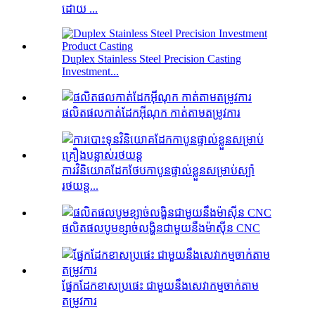
ដោយ ...
Duplex Stainless Steel Precision Casting
Investment...
ផលិតផលកាត់ដែកអ៊ីណុក កាត់តាមតម្រូវការ
ការវិនិយោគដែកថែបកាបូនផ្ទាល់ខ្លួនសម្រាប់ស្ប៉ា
រថយន្ត...
ផលិតផលបូមខ្សាច់លង្ហិនជាមួយនឹងម៉ាស៊ីន CNC
ផ្នែកដែកខាសប្រផេះ ជាមួយនឹងសេវាកម្មចាក់តាម
តម្រូវការ