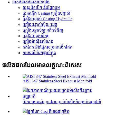
ចាក់ផលិតផលតាមកម្មវិធី
សន្ទះបិទបើក និងផ្នែកបូម
ផ្លូវរថភ្លើង Casting គ្រឿងបន្លាស់
គ្រឿងបន្លាស់ Casting Hydraulic
គ្រឿងបន្លាស់ស្វ័យប្រវត្ត
គ្រឿងបន្លាស់ឡានដឹកទំនិញ
គ្រឿងយន្តកសិកម្ម
គ្រឿងម៉ាស៊ីនសំណង់
កង់​ដែក និង​ផ្នែក​សម្រាប់​លើក​ដែក
ឧបករណ៍ដែកផ្ទាល់ខ្លួន
ផលិតផលដែលមានលក្ខណៈពិសេស
AISI 347 Stainless Steel Exhaust Manifold
ដែកខាសពណ៌ប្រផេះសម្រាប់ម៉ាស៊ីនកិនគ្រាប់ធញ្ញជាតិ