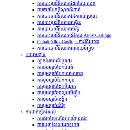
ការបោះទុនវិនិយោគដែកថែបកាបូន
ការចាក់ដែកអ៊ីណុកពីរជាន់
ការបោះទុនវិនិយោគដែកពណ៌ប្រផេះ
ការបោះទុនវិនិយោគលង្ហិន
ការបោះទុនវិនិយោគសំរិទ្ធ
ការបោះទុនវិនិយោគនីកែល Alloy Castings
Cobalt Alloy Castings ការវិនិយោគ
ការបោះទុនវិនិយោគអាលុយមីញ៉ូម
ការបូមខ្សាច់
ខ្សាច់ដែកពណ៌ប្រផេះ
ការបូមខ្សាច់ដែកបំពង់
ការ​បូម​ខ្សាច់​ដែក​លោហធាតុ
ការបូមខ្សាច់ដែកកាបូន
ការបូមខ្សាច់ដែកអ៊ីណុក
ការបូមខ្សាច់អាលុយមីញ៉ូម
ការបូមខ្សាច់លង្ហិន
ការបូមខ្សាច់សំរិទ្ធ
ការដាក់ផ្សិតសែល
ការដាក់សែលដែកពណ៌ប្រផេះ
ការ​ដេញ​សែល​ដែក​ទុយោ