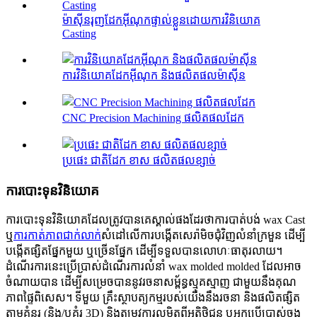
ម៉ាស៊ីនរុញដែកអ៊ីណុកផ្ទាល់ខ្លួនដោយការវិនិយោគ
Casting
ការវិនិយោគដែកអ៊ីណុក និងផលិតផលម៉ាស៊ីន
CNC Precision Machining ផលិតផលដែក
ប្រផេះ ជាតិដែក ខាស ផលិតផលខ្សាច់
ការបោះទុនវិនិយោគ
ការ​បោះ​ទុន​វិនិយោគ​ដែល​ត្រូវ​បាន​គេ​ស្គាល់​ផង​ដែរ​ថា​ការ​បាត់​បង់ wax Cast
ឬ
ការកាត់ភាពជាក់លាក់
សំដៅលើការបង្កើតសេរ៉ាមិចជុំវិញលំនាំក្រមួន ដើម្បី
បង្កើតផ្សិតផ្នែកមួយ ឬច្រើនផ្នែក ដើម្បីទទួលបានលោហៈធាតុរលាយ។
ដំណើរការនេះប្រើប្រាស់ដំណើរការលំនាំ wax molded molded ដែលអាច
ចំណាយបាន ដើម្បីសម្រេចបាននូវរចនាសម្ព័ន្ធស្មុគស្មាញ ជាមួយនឹងគុណ
ភាពផ្ទៃពិសេស។
ទីមួយ គ្រឹះស្ថាបត្យកម្មរបស់យើងនឹងរចនា និងផលិតផ្សិត
តាមគំនូរ (និង/ឬគំរូ 3D) និងតម្រូវការលម្អិតពីអតិថិជន ឬអ្នកប្រើប្រាស់ចុង