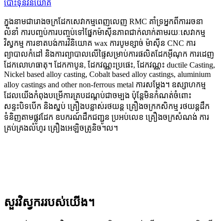
ក្នុងនាមជារោងចក្រដែកសេវាកម្មពេញលេញ RMC គាំទ្រអ្នកពីការរចនា
លំនាំ ការបញ្ចប់ការបញ្ចប់ទៅផ្នែកម៉ាស៊ីនភាពជាក់លាក់តាមរយៈសេវាកម្ម
វិស្វកម្ម ការខាតបង់ការវិនិយោគ wax ការបូមខ្សាច់ ម៉ាស៊ីន CNC ការ
ព្យាបាលកំដៅ និងការព្យាបាលលើផ្ទៃសម្រាប់ការផលិតដែកអ៊ីណុក ការដេញ
ដែកលោហធាតុ។ ដែកកាបូន, ដែកវណ្ណះប្រផេះ, ដែកវណ្ណះ ductile Casting,
Nickel based alloy casting, Cobalt based alloy castings, aluminium
alloy castings and other non-ferrous metal ការសម្ដែង។ ឧស្សាហកម្ម
ដែលយើងកំពុងបម្រើការគ្របដណ្តប់ជាចម្បង ប៉ុន្តែមិនកំណត់ចំពោះ
សន្ទះបិទបើក និងស្នប់ គ្រឿងបន្លាស់រថយន្ត គ្រឿងចក្រកសិកម្ម រថយន្តដឹក
ទំនិញតាមផ្លូវដែក ឧបករណ៍ដឹកជញ្ជូន ប្រអប់លេខ គ្រឿងចក្រសំណង់ ការ
គ្រប់គ្រងលំហូរ គ្រឿងអេឡិចត្រូនិច។ល។
សួរវិស្វកររបស់យើង។