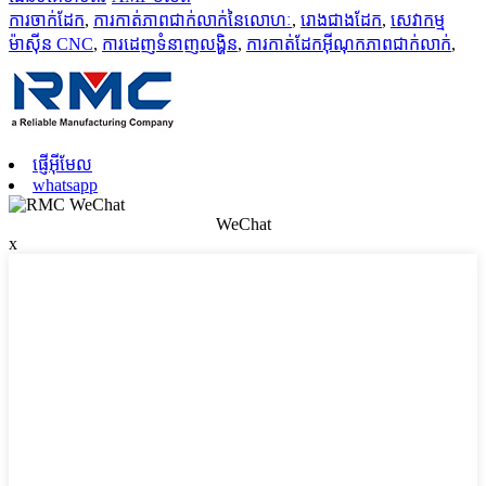
ការចាក់ដែក
,
ការកាត់ភាពជាក់លាក់នៃលោហៈ
,
រោងជាងដែក
,
សេវាកម្ម
ម៉ាស៊ីន CNC
,
ការដេញទំនាញលង្ហិន
,
ការកាត់ដែកអ៊ីណុកភាពជាក់លាក់
,
ផ្ញើអ៊ីមែល
whatsapp
WeChat
x