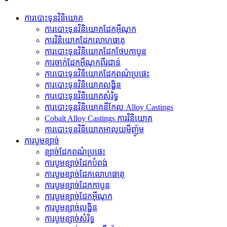
ការបោះទុនវិនិយោគ
ការបោះទុនវិនិយោគដែកអ៊ីណុក
ការ​វិនិយោគ​ដែក​លោហធាតុ
ការបោះទុនវិនិយោគដែកថែបកាបូន
ការចាក់ដែកអ៊ីណុកពីរជាន់
ការបោះទុនវិនិយោគដែកពណ៌ប្រផេះ
ការបោះទុនវិនិយោគលង្ហិន
ការបោះទុនវិនិយោគសំរិទ្ធ
ការបោះទុនវិនិយោគនីកែល Alloy Castings
Cobalt Alloy Castings ការវិនិយោគ
ការបោះទុនវិនិយោគអាលុយមីញ៉ូម
ការបូមខ្សាច់
ខ្សាច់ដែកពណ៌ប្រផេះ
ការបូមខ្សាច់ដែកបំពង់
ការ​បូម​ខ្សាច់​ដែក​លោហធាតុ
ការបូមខ្សាច់ដែកកាបូន
ការបូមខ្សាច់ដែកអ៊ីណុក
ការបូមខ្សាច់លង្ហិន
ការបូមខ្សាច់សំរិទ្ធ