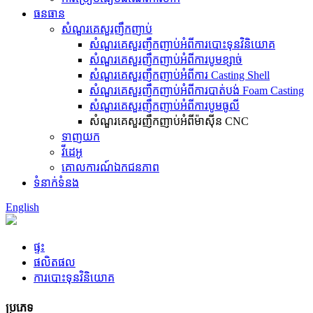
ធនធាន
សំណួរគេសួរញឹកញាប់
សំណួរគេសួរញឹកញាប់អំពីការបោះទុនវិនិយោគ
សំណួរគេសួរញឹកញាប់អំពីការបូមខ្សាច់
សំណួរគេសួរញឹកញាប់អំពីការ Casting Shell
សំណួរគេសួរញឹកញាប់អំពីការបាត់បង់ Foam Casting
សំណួរគេសួរញឹកញាប់អំពីការបូមធូលី
សំណួរគេសួរញឹកញាប់អំពីម៉ាស៊ីន CNC
ទាញយក
វីដេអូ
គោលការណ៍ឯកជនភាព
ទំនាក់ទំនង
English
ផ្ទះ
ផលិតផល
ការបោះទុនវិនិយោគ
ប្រភេទ