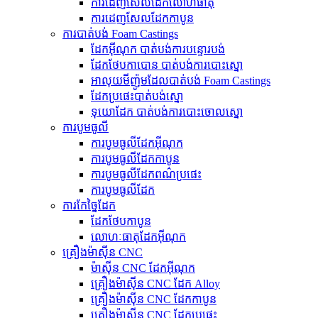
ការ​ដេញ​សែល​ដែក​លោហធាតុ
ការដេញសែលដែកកាបូន
ការបាត់បង់ Foam Castings
ដែកអ៊ីណុក បាត់បង់ការបន្ទោរបង់
ដែកថែបកាបោន បាត់បង់ការបោះស្នោ
អាលុយមីញ៉ូមដែលបាត់បង់ Foam Castings
ដែក​ប្រផេះ​បាត់​បង់​ស្នោ
ទុយោដែក បាត់បង់ការបោះចោលស្នោ
ការបូមធូលី
ការបូមធូលីដែកអ៊ីណុក
ការបូមធូលីដែកកាបូន
ការបូមធូលីដែកពណ៌ប្រផេះ
ការបូមធូលីដែក
ការកែច្នៃដែក
ដែកថែបកាបូន
លោហៈធាតុដែកអ៊ីណុក
គ្រឿងម៉ាស៊ីន CNC
ម៉ាស៊ីន CNC ដែកអ៊ីណុក
គ្រឿងម៉ាស៊ីន CNC ដែក Alloy
គ្រឿងម៉ាស៊ីន CNC ដែកកាបូន
គ្រឿងម៉ាស៊ីន CNC ដែកប្រផេះ