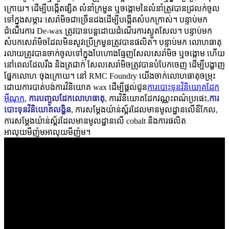
ក្រោយ។ ដើម្បីបង្កើតផ្សិត លំនាំក្រមួន ឬចង្កោមនៃលំនាំត្រូវបានជ្រលក់ចូល
ទៅក្នុងសម្ភារៈសេរ៉ាមិចជាច្រើនដងដើម្បីបង្កើតសំបកក្រាស់។ បន្ទាប់មក
ដំណើរការ De-wax ត្រូវបានបន្តដោយដំណើរការស្ងួតសែល។ បន្ទាប់មក
សំបកសេរ៉ាមិចដែលមិនសូវប្រើក្រមួនត្រូវបានផលិត។ បន្ទាប់មក លោហធាតុ
រលាយត្រូវបានចាក់ចូលទៅក្នុងបែហោងធ្មែញសែលសេរ៉ាមិច ឬចង្កោម ហើយ
នៅពេលដែលរឹង និងត្រជាក់ សែលសេរ៉ាមិចត្រូវបានបំបែកចេញ ដើម្បីបង្ហាញ
ផ្នែកលោហៈចុងក្រោយ។
នៅ RMC Foundry យើងចាក់លោហធាតុចម្រុះ
ដោយការបាត់បង់ការវិនិយោគ wax ដើម្បីផ្តល់ជូន
ការបោះទុនវិនិយោគដែក
អ៊ីណុក
,
ការបញ្ចូលដែកលោហធាតុ
, ការវិនិយោគដែកវណ្ណះពណ៌ប្រផេះ,
ការ
បោះទុនវិនិយោគលង្ហិន
, ការសម្ដែងយ៉ាន់ស្ព័រដែលមានមូលដ្ឋានលើនីកែល,
ការសម្ដែងយ៉ាន់ស្ព័រដែលមានមូលដ្ឋានលើ cobalt និងការផលិត
អាលុយមីញ៉ូមអាលុយមីញ៉ូម។