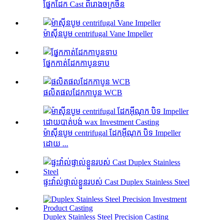
ផ្នែកដែក Cast ពីរោងចក្រចិន
ម៉ាស៊ីនបូម centrifugal Vane Impeller
ផ្នែកកាត់ដែកកាបូនទាប
ផលិតផលដែកកាបូន WCB
ម៉ាស៊ីនបូម centrifugal ដែកអ៊ីណុក បិទ Impeller
ដោយ ...
ផ្ទះវ៉ាល់ផ្ទាល់ខ្លួនរបស់ Cast Duplex Stainless Steel
Duplex Stainless Steel Precision Casting