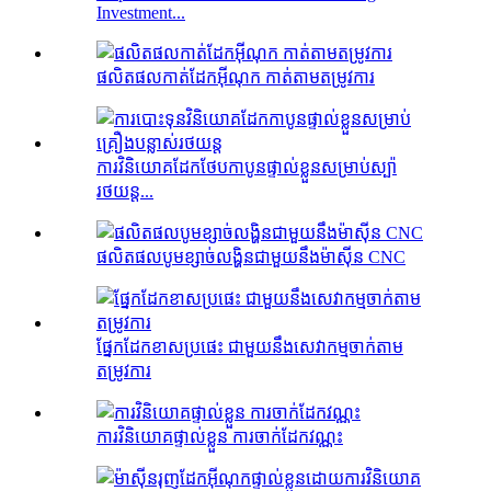
Investment...
ផលិតផលកាត់ដែកអ៊ីណុក កាត់តាមតម្រូវការ
ការវិនិយោគដែកថែបកាបូនផ្ទាល់ខ្លួនសម្រាប់ស្ប៉ា
រថយន្ត...
ផលិតផលបូមខ្សាច់លង្ហិនជាមួយនឹងម៉ាស៊ីន CNC
ផ្នែកដែកខាសប្រផេះ ជាមួយនឹងសេវាកម្មចាក់តាម
តម្រូវការ
ការវិនិយោគផ្ទាល់ខ្លួន ការចាក់ដែកវណ្ណះ