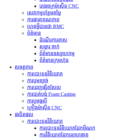
រោងចក្រម៉ាស៊ីន CNC
សេវាកម្មបន្ថែមតម្លៃ
ការធានាគុណភាព
ហេតុអ្វីបានជា RMC
ព័ត៌មាន
ដំណើរការខាស
សម្ភារៈចាក់
ព័ត៌មានឧស្សាហកម្ម
ព័ត៌មានក្រុមហ៊ុន
សមត្ថភាព
ការបោះទុនវិនិយោគ
ការបូមខ្សាច់
ការដេញផ្សិតសែល
ការបាត់បង់ Foam Casting
ការបូមធូលី
គ្រឿងម៉ាស៊ីន CNC
ផលិតផល
ការបោះទុនវិនិយោគ
ការបោះទុនវិនិយោគដែកអ៊ីណុក
ការ​វិនិយោគ​ដែក​លោហធាតុ