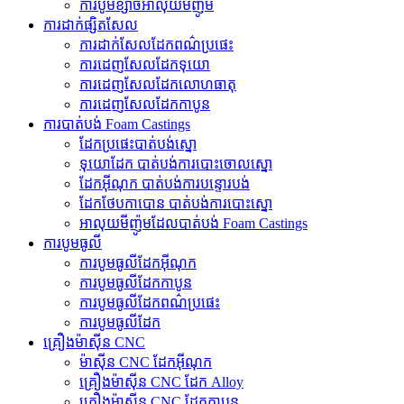
ការបូមខ្សាច់អាលុយមីញ៉ូម
ការដាក់ផ្សិតសែល
ការដាក់សែលដែកពណ៌ប្រផេះ
ការ​ដេញ​សែល​ដែក​ទុយោ
ការ​ដេញ​សែល​ដែក​លោហធាតុ
ការដេញសែលដែកកាបូន
ការបាត់បង់ Foam Castings
ដែក​ប្រផេះ​បាត់​បង់​ស្នោ
ទុយោដែក បាត់បង់ការបោះចោលស្នោ
ដែកអ៊ីណុក បាត់បង់ការបន្ទោរបង់
ដែកថែបកាបោន បាត់បង់ការបោះស្នោ
អាលុយមីញ៉ូមដែលបាត់បង់ Foam Castings
ការបូមធូលី
ការបូមធូលីដែកអ៊ីណុក
ការបូមធូលីដែកកាបូន
ការបូមធូលីដែកពណ៌ប្រផេះ
ការបូមធូលីដែក
គ្រឿងម៉ាស៊ីន CNC
ម៉ាស៊ីន CNC ដែកអ៊ីណុក
គ្រឿងម៉ាស៊ីន CNC ដែក Alloy
គ្រឿងម៉ាស៊ីន CNC ដែកកាបូន