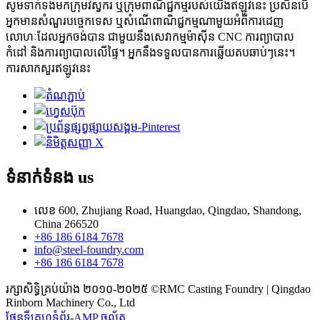
សូមទាក់ទងមកក្រុមវិស្វករ ឬក្រុមពាណិជ្ជកម្មរបស់យើងឥឡូវនេះ ប្រសិនបើ
អ្នកមានសំណួរបច្ចេកទេស ឬសំណើពាណិជ្ជកម្មណាមួយអំពីការដេញ
លោហៈដែលអ្នកចង់បាន ជាមួយនឹងសេវាកម្មម៉ាស៊ីន CNC ការព្យាបាល
កំដៅ និងការព្យាបាលលើផ្ទៃ។ អ្នកនឹងទទួលបានការឆ្លើយតបឆាប់ៗនេះ។
ការសាកសួរឥឡូវនេះ
ទំនាក់ទំនង
us
លេខ 600, Zhujiang Road, Huangdao, Qingdao, Shandong,
China 266520
+86 186 6184 7678
info@steel-foundry.com
+86 186 6184 7678
រក្សាសិទ្ធិគ្រប់យ៉ាង ២០១០-២០២៥ ©RMC Casting Foundry | Qingdao
Rinborn Machinery Co., Ltd
ផែនទីគេហទំព័រ
-
AMP ចល័ត