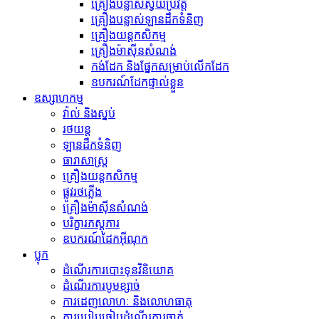
គ្រឿងបន្លាស់ស្វ័យប្រវត្ត
គ្រឿងបន្លាស់ឡានដឹកទំនិញ
គ្រឿងយន្តកសិកម្ម
គ្រឿងម៉ាស៊ីនសំណង់
កង់​ដែក និង​ផ្នែក​សម្រាប់​លើក​ដែក
ឧបករណ៍ដែកផ្ទាល់ខ្លួន
ឧស្សាហកម្ម
វ៉ាល់ និងស្នប់
រថយន្ត
ឡានដឹកទំនិញ
ធារាសាស្ត្រ
គ្រឿងយន្តកសិកម្ម
ផ្លូវរថភ្លើង
គ្រឿងម៉ាស៊ីនសំណង់
បរិក្ខារភស្តុភារ
ឧបករណ៍ដែកអ៊ីណុក
ប្លុក
ដំណើរការបោះទុនវិនិយោគ
ដំណើរការបូមខ្សាច់
ការដេញលោហៈ និងលោហធាតុ
ការប្រៀបធៀបដំណើរការចាក់