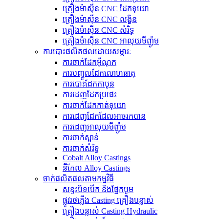
គ្រឿងម៉ាស៊ីន CNC ដែកទុយោ
គ្រឿងម៉ាស៊ីន CNC លង្ហិន
គ្រឿងម៉ាស៊ីន CNC សំរិទ្ធ
គ្រឿងម៉ាស៊ីន CNC អាលុយមីញ៉ូម
ការបោះផលិតផលដោយសម្ភារៈ
ការចាក់ដែកអ៊ីណុក
ការបញ្ចូលដែកលោហធាតុ
ការបោះដែកកាបូន
ការ​ដេញ​ដែក​ប្រផេះ
ការ​ចាក់​ដែក​កាត់​ទុយោ
ការ​ដេញ​ដែក​ដែល​អាច​រក​បាន​
ការ​ដេញ​អាលុយ​មីញ៉ូ​ម​
ការចាក់ស្ពាន់
ការចាក់សំរិទ្ធ
Cobalt Alloy Castings
នីកែល Alloy Castings
ចាក់ផលិតផលតាមកម្មវិធី
សន្ទះបិទបើក និងផ្នែកបូម
ផ្លូវរថភ្លើង Casting គ្រឿងបន្លាស់
គ្រឿងបន្លាស់ Casting Hydraulic