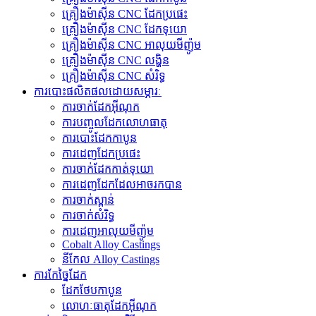
គ្រឿងម៉ាស៊ីន CNC ដែកប្រផេះ
គ្រឿងម៉ាស៊ីន CNC ដែកទុយោ
គ្រឿងម៉ាស៊ីន CNC អាលុយមីញ៉ូម
គ្រឿងម៉ាស៊ីន CNC លង្ហិន
គ្រឿងម៉ាស៊ីន CNC សំរិទ្ធ
ការបោះផលិតផលដោយសម្ភារៈ
ការចាក់ដែកអ៊ីណុក
ការបញ្ចូលដែកលោហធាតុ
ការបោះដែកកាបូន
ការ​ដេញ​ដែក​ប្រផេះ
ការ​ចាក់​ដែក​កាត់​ទុយោ
ការ​ដេញ​ដែក​ដែល​អាច​រក​បាន​
ការចាក់ស្ពាន់
ការចាក់សំរិទ្ធ
ការ​ដេញ​អាលុយ​មីញ៉ូ​ម​
Cobalt Alloy Castings
នីកែល Alloy Castings
ការកែច្នៃដែក
ដែកថែបកាបូន
លោហៈធាតុដែកអ៊ីណុក