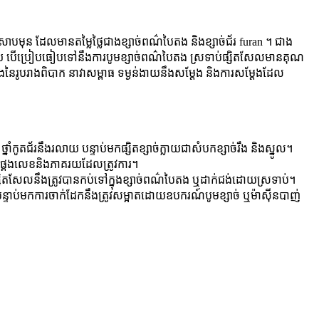
ic ដែលស្រោបមុន ដែលមានតម្លៃថ្លៃជាងខ្សាច់ពណ៌បៃតង និងខ្សាច់ជ័រ furan ។ ជាង
យ បើប្រៀបធៀបទៅនឹងការបូមខ្សាច់ពណ៌បៃតង ស្រទាប់ផ្សិតសែលមានគុណ
ងនៃរូបរាងពិបាក នាវាសម្ពាធ ទម្ងន់ងាយនឹងសម្ដែង និងការសម្ដែងដែល
នាំកូតជ័រនឹងរលាយ បន្ទាប់មកផ្សិតខ្សាច់ក្លាយជាសំបកខ្សាច់រឹង និងស្នូល។
គូផ្គងលេខនិងភាគរយដែលត្រូវការ។
សិតសែលនឹងត្រូវបានកប់ទៅក្នុងខ្សាច់ពណ៌បៃតង ឬដាក់ជង់ដោយស្រទាប់។
មក​ការ​ចាក់​ដែក​នឹង​ត្រូវ​សម្អាត​ដោយ​ឧបករណ៍​បូម​ខ្សាច់ ឬ​ម៉ាស៊ីន​បាញ់​