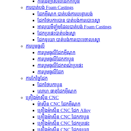
ការដេញសែលដែកកាបូន
ការបាត់បង់ Foam Castings
ដែកអ៊ីណុក បាត់បង់ការបន្ទោរបង់
ដែកថែបកាបោន បាត់បង់ការបោះស្នោ
អាលុយមីញ៉ូមដែលបាត់បង់ Foam Castings
ដែក​ប្រផេះ​បាត់​បង់​ស្នោ
ដែកទុយោ បាត់បង់ការបោះចោលស្នោ
ការបូមធូលី
ការបូមធូលីដែកអ៊ីណុក
ការបូមធូលីដែកកាបូន
ការបូមធូលីដែកពណ៌ប្រផេះ
ការបូមធូលីដែក
ការកែច្នៃដែក
ដែកថែបកាបូន
លោហៈធាតុដែកអ៊ីណុក
គ្រឿងម៉ាស៊ីន CNC
ម៉ាស៊ីន CNC ដែកអ៊ីណុក
គ្រឿងម៉ាស៊ីន CNC ដែក Alloy
គ្រឿងម៉ាស៊ីន CNC ដែកកាបូន
គ្រឿងម៉ាស៊ីន CNC ដែកប្រផេះ
គ្រឿងម៉ាស៊ីន CNC ដែកទុយោ