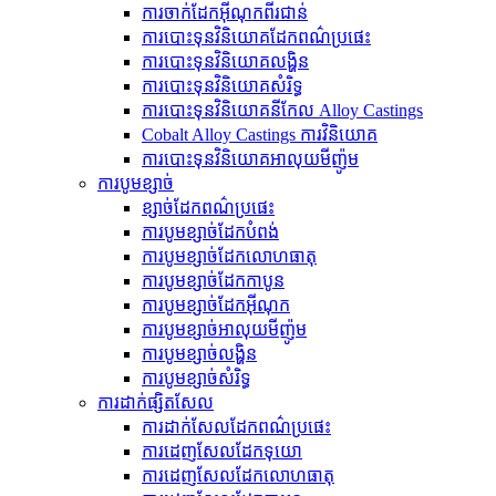
ការចាក់ដែកអ៊ីណុកពីរជាន់
ការបោះទុនវិនិយោគដែកពណ៌ប្រផេះ
ការបោះទុនវិនិយោគលង្ហិន
ការបោះទុនវិនិយោគសំរិទ្ធ
ការបោះទុនវិនិយោគនីកែល Alloy Castings
Cobalt Alloy Castings ការវិនិយោគ
ការបោះទុនវិនិយោគអាលុយមីញ៉ូម
ការបូមខ្សាច់
ខ្សាច់ដែកពណ៌ប្រផេះ
ការបូមខ្សាច់ដែកបំពង់
ការ​បូម​ខ្សាច់​ដែក​លោហធាតុ
ការបូមខ្សាច់ដែកកាបូន
ការបូមខ្សាច់ដែកអ៊ីណុក
ការបូមខ្សាច់អាលុយមីញ៉ូម
ការបូមខ្សាច់លង្ហិន
ការបូមខ្សាច់សំរិទ្ធ
ការដាក់ផ្សិតសែល
ការដាក់សែលដែកពណ៌ប្រផេះ
ការ​ដេញ​សែល​ដែក​ទុយោ
ការ​ដេញ​សែល​ដែក​លោហធាតុ