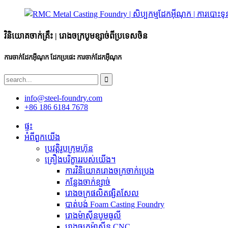
វិនិយោគចាក់គ្រឹះ | រោងចក្របូមខ្សាច់ពីប្រទេសចិន
ការចាក់ដែកអ៊ីណុក ដែកប្រផេះ ការចាក់ដែកអ៊ីណុក
info@steel-foundry.com
+86 186 6184 7678
ផ្ទះ
អំពីពួកយើង
ប្រវត្តិរូបក្រុមហ៊ុន
គ្រឿងបរិក្ខាររបស់យើង។
ការ​វិនិយោគ​រោង​ចក្រ​ចាក់​ប្រេង​
កន្លែងចាក់ខ្សាច់
រោងចក្រផលិតផ្សិតសែល
បាត់បង់ Foam Casting Foundry
រោងម៉ាស៊ីនបូមធូលី
រោងចក្រម៉ាស៊ីន CNC