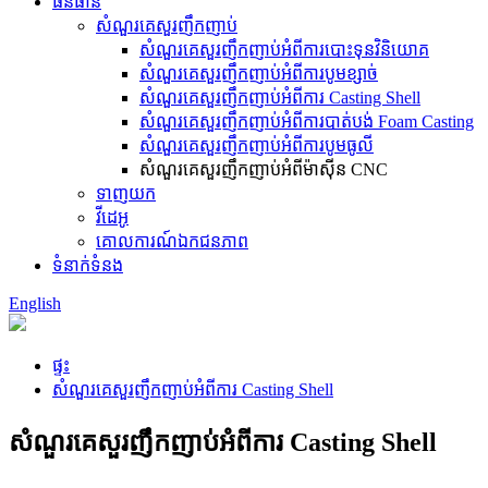
ធនធាន
សំណួរគេសួរញឹកញាប់
សំណួរគេសួរញឹកញាប់អំពីការបោះទុនវិនិយោគ
សំណួរគេសួរញឹកញាប់អំពីការបូមខ្សាច់
សំណួរគេសួរញឹកញាប់អំពីការ Casting Shell
សំណួរគេសួរញឹកញាប់អំពីការបាត់បង់ Foam Casting
សំណួរគេសួរញឹកញាប់អំពីការបូមធូលី
សំណួរគេសួរញឹកញាប់អំពីម៉ាស៊ីន CNC
ទាញយក
វីដេអូ
គោលការណ៍ឯកជនភាព
ទំនាក់ទំនង
English
ផ្ទះ
សំណួរគេសួរញឹកញាប់អំពីការ Casting Shell
សំណួរគេសួរញឹកញាប់អំពីការ Casting Shell