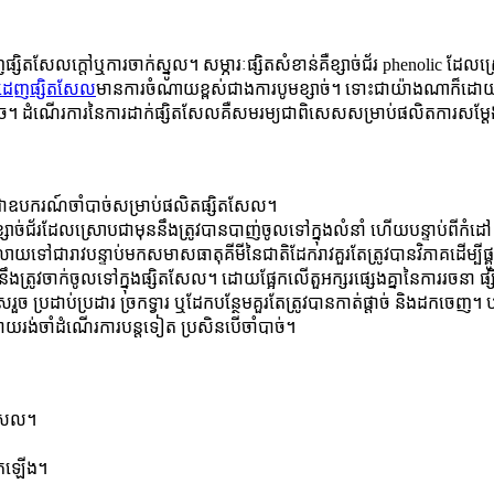
ការ​ដេញ​ផ្សិត​សែល​ក្តៅ​ឬ​ការ​ចាក់​ស្នូល​។ សម្ភារៈផ្សិតសំខាន់គឺខ្សាច់ជ័រ phenol
​ដេញ​ផ្សិត​សែល
មានការចំណាយខ្ពស់ជាងការបូមខ្សាច់។ ទោះជាយ៉ាងណាក៏ដោ
រភាពតិច។ ដំណើរការនៃការដាក់ផ្សិតសែលគឺសមរម្យជាពិសេសសម្រាប់ផលិតការសម្ដែ
ែកគឺជាឧបករណ៍ចាំបាច់សម្រាប់ផលិតផ្សិតសែល។
ខ្សាច់ជ័រដែលស្រោបជាមុននឹងត្រូវបានបាញ់ចូលទៅក្នុងលំនាំ ហើយបន្ទាប់ពីកំដៅ ថ្
យទៅជារាវបន្ទាប់មកសមាសធាតុគីមីនៃជាតិដែករាវគួរតែត្រូវបានវិភាគដើម្បីផ្
រូវចាក់ចូលទៅក្នុងផ្សិតសែល។ ដោយផ្អែកលើតួអក្សរផ្សេងគ្នានៃការរចនា ផ្
្រដាប់ប្រដារ ច្រកទ្វារ ឬដែកបន្ថែមគួរតែត្រូវបានកាត់ផ្តាច់ និងដកចេញ។ បន្ទាប់
យរង់ចាំដំណើរការបន្តទៀត ប្រសិនបើចាំបាច់។
ញសែល។
កើតឡើង។