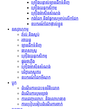
គ្រឿងបន្លាស់ឡានដឹកទំនិញ
គ្រឿងយន្តកសិកម្ម
គ្រឿងម៉ាស៊ីនសំណង់
កង់​ដែក និង​ផ្នែក​សម្រាប់​លើក​ដែក
ឧបករណ៍ដែកផ្ទាល់ខ្លួន
ឧស្សាហកម្ម
វ៉ាល់ និងស្នប់
រថយន្ត
ឡានដឹកទំនិញ
ធារាសាស្ត្រ
គ្រឿងយន្តកសិកម្ម
ផ្លូវរថភ្លើង
គ្រឿងម៉ាស៊ីនសំណង់
បរិក្ខារភស្តុភារ
ឧបករណ៍ដែកអ៊ីណុក
ប្លុក
ដំណើរការបោះទុនវិនិយោគ
ដំណើរការបូមខ្សាច់
ការដេញលោហៈ និងលោហធាតុ
ការប្រៀបធៀបដំណើរការចាក់