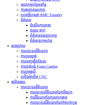
សេវាកម្មបន្ថែមតម្លៃ
ការធានាគុណភាព
ហេតុអ្វីបានជា RMC Foundry
ព័ត៌មាន
ដំណើរការខាស
សម្ភារៈចាក់
ព័ត៌មានឧស្សាហកម្ម
ព័ត៌មានក្រុមហ៊ុន
សមត្ថភាព
ការបោះទុនវិនិយោគ
ការបូមខ្សាច់
ការដេញផ្សិតសែល
ការបាត់បង់ Foam Casting
ការបូមធូលី
គ្រឿងម៉ាស៊ីន CNC
ផលិតផល
ការបោះទុនវិនិយោគ
ការបោះទុនវិនិយោគដែកអ៊ីណុក
ការ​វិនិយោគ​ដែក​លោហធាតុ
ការបោះទុនវិនិយោគដែកថែបកាបូន