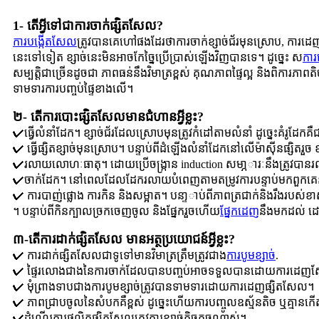
1- តើ​អ្វី​ទៅ​ជា​ការ​ចាក់​ផ្សិត​សែល?
ការបង្កើតសែល
ត្រូវ​បាន​គេ​ហៅ​ផង​ដែរ​ថា​ការ​ចាក់​ខ្សាច់​ជ័រ​មុន​ស្រោប​, 
នេះទៅទៀត ខ្សាច់នេះមិនអាចកែច្នៃប្រើប្រាស់ឡើងវិញបានទេ។ ដូច្នេះ ស
ការ
សម្បត្តិជាច្រើនដូចជា ភាពធន់នឹងវិមាត្រខ្ពស់ គុណភាពផ្ទៃល្អ និងពិកា
ទាមទារការបញ្ចប់ផ្ទៃខាងលើ។
២- តើ​ការ​បោះ​ផ្សិត​សែល​មាន​ជំហាន​អ្វីខ្លះ?
✔ធ្វើលំនាំដែក។ ខ្សាច់ជ័រដែលស្រោបមុនត្រូវកំដៅតាមលំនាំ ដូច្នេះគំរូដ
✔ ធ្វើផ្សិតខ្សាច់មុនស្រោប។ បន្ទាប់ពីដំឡើងលំនាំដែកនៅលើម៉ាស៊ីនផ្សិតរួច 
✔រលាយលោហៈធាតុ។ ដោយប្រើចង្រ្កាន induction សមា្ភារៈនឹងត្រូវបានរលា
✔ចាក់ដែក។ នៅពេលដែលដែករលាយបំពេញតាមតម្រូវការបន្ទាប់មកពួកគេនឹងត្
✔ ការបាញ់ផ្លោង ការកិន និងសម្អាត។ បនា្ទាប់ពីភាពត្រជាក់និងរឹងរបស់ខាសរួច ប
។ បន្ទាប់​ពី​កិន​ក្បាល​ច្រក​ចេញ​ចូល និង​ផ្នែក​រួច​ហើយ​
ផ្នែកដេញ
នឹងមកដល់ ដោ
៣-​តើ​ការ​ដាក់​ផ្សិត​សែល មាន​អត្ថប្រយោជន៍​អ្វីខ្លះ​?
✔ ការដាក់ផ្សិតសែលជាទូទៅមានវិមាត្រត្រឹមត្រូវជាង
ការបូមខ្សាច់
.
✔ ផ្ទៃរលោងជាងនៃការចាក់ដែលបានបញ្ចប់អាចទទួលបានដោយការដេ
✔ មុំព្រាងទាបជាងការបូមខ្សាច់ត្រូវបានទាមទារដោយការដេញផ្សិតសែល។
✔ ភាពជ្រាបចូលនៃសំបកគឺខ្ពស់ ដូច្នេះហើយការបញ្ចូលឧស្ម័នតិច ឬគ្មាន
✔ដំណើរការផលិតផ្សិតសែលត្រូវការខ្សាច់តិចតួចណាស់។