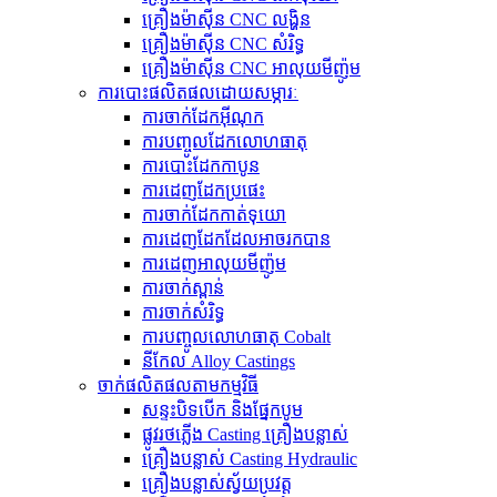
គ្រឿងម៉ាស៊ីន CNC លង្ហិន
គ្រឿងម៉ាស៊ីន CNC សំរិទ្ធ
គ្រឿងម៉ាស៊ីន CNC អាលុយមីញ៉ូម
ការបោះផលិតផលដោយសម្ភារៈ
ការចាក់ដែកអ៊ីណុក
ការបញ្ចូលដែកលោហធាតុ
ការបោះដែកកាបូន
ការ​ដេញ​ដែក​ប្រផេះ
ការ​ចាក់​ដែក​កាត់​ទុយោ
ការ​ដេញ​ដែក​ដែល​អាច​រក​បាន​
ការ​ដេញ​អាលុយ​មីញ៉ូ​ម​
ការចាក់ស្ពាន់
ការចាក់សំរិទ្ធ
ការបញ្ចូលលោហធាតុ Cobalt
នីកែល Alloy Castings
ចាក់ផលិតផលតាមកម្មវិធី
សន្ទះបិទបើក និងផ្នែកបូម
ផ្លូវរថភ្លើង Casting គ្រឿងបន្លាស់
គ្រឿងបន្លាស់ Casting Hydraulic
គ្រឿងបន្លាស់ស្វ័យប្រវត្ត