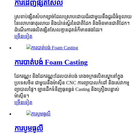
ការដេញផ្សិតសែល
ស្រទាប់ផ្សិតសំបកខ្សាច់ដែលស្រោបដោយជ័រជាមួយនឹងជួរដ៏ធំទូលាយ
នៃលោហធាតុរលាយ និងយ៉ាន់ស្ព័រនៃជាតិដែក និងមិនមានជាតិដែក។
ដំណើរការផលិតផ្សិតសែលគ្មានដុតនំក៏មានផងដែរ។
ច្រើនទៀត
ការបាត់បង់ Foam Casting
ដែកវណ្ណះ និងដែកវណ្ណះដែលបាត់បង់ រោងចក្រផលិតស្នោនៅក្នុង
ប្រទេសចិន ជាមួយនឹងម៉ាស៊ីន CNC ការព្យាបាលកំដៅ និងសេវាកម្ម
ព្យាបាលផ្ទៃ។ ឡានដឹកទំនិញធុនធ្ងន់ Casting និងគ្រឿងបន្លាស់
ម៉ាស៊ីន។
ច្រើនទៀត
ការបូមធូលី