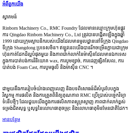
អំពីពួកយើង
ស្វាគមន៍
Rinborn Machinery Co., RMC Foundry ដែលមានឈ្មោះក្រុមហ៊ុនផ្លូវ
ការ Qingdao Rinborn Machinery Co., Ltd ត្រូវបានបង្កើតឡើងក្នុងឆ្នាំ
1999 ដោយក្រុមស្ថាបនិករបស់យើងដែលមានមូលដ្ឋាននៅទីក្រុង Qingdao
ទីក្រុង Shangdong ប្រទេសចិន។ ឥឡូវនេះយើងបានរីកចម្រើនក្លាយជាក្រុម
ហ៊ុនកាត់ដែកដ៏ល្អបំផុតមួយ និងភាពជាក់លាក់នៃម៉ាស៊ីនដែលមានឯកទេស
ក្នុងការបាត់បង់ការវិនិយោគ wax, ការបូមខ្សាច់, ការដេញផ្សិតសែល, ការ
បាត់បង់ Foam Cast, ការបូមធូលី និងម៉ាស៊ីន CNC ។
ជាមួយនឹងការរៀបចំយ៉ាងពេញលេញ និងបទពិសោធន៍ដ៏សំបូរបែបក្នុង
វិស្វកម្ម ការផលិត និងការត្រួតពិនិត្យគុណភាព RMC ប្រើប្រាស់បច្ចេកវិទ្យា
ទំនើបថ្មីៗ ដែលជួយយើងក្នុងការផលិតភាពស្មុគ្រស្មាញ ភាពជាក់លាក់ខ្ពស់
ទម្រង់ជិតសុទ្ធ ឬសុទ្ធនៃលោហធាតុចម្រុះ និងលោហធាតុមិនមែនជាតិដែក។
អានបន្ថែម