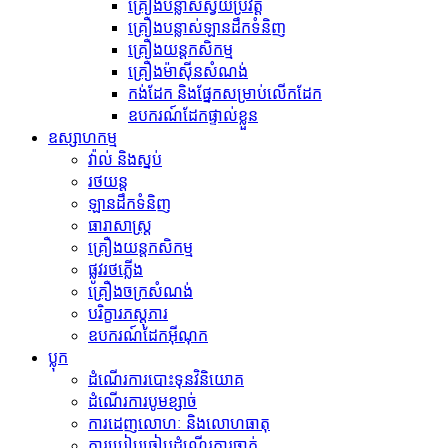
គ្រឿងបន្លាស់ស្វ័យប្រវត្ត
គ្រឿងបន្លាស់ឡានដឹកទំនិញ
គ្រឿងយន្តកសិកម្ម
គ្រឿងម៉ាស៊ីនសំណង់
កង់​ដែក និង​ផ្នែក​សម្រាប់​លើក​ដែក
ឧបករណ៍ដែកផ្ទាល់ខ្លួន
ឧស្សាហកម្ម
វ៉ាល់ និងស្នប់
រថយន្ត
ឡានដឹកទំនិញ
ធារាសាស្ត្រ
គ្រឿងយន្តកសិកម្ម
ផ្លូវរថភ្លើង
គ្រឿងចក្រសំណង់
បរិក្ខារភស្តុភារ
ឧបករណ៍ដែកអ៊ីណុក
ប្លុក
ដំណើរការបោះទុនវិនិយោគ
ដំណើរការបូមខ្សាច់
ការដេញលោហៈ និងលោហធាតុ
ការប្រៀបធៀបដំណើរការចាក់