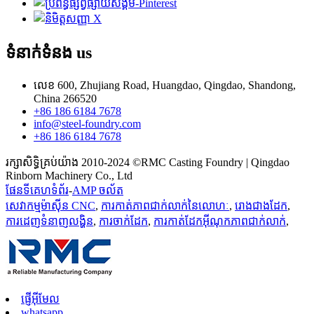
ទំនាក់ទំនង
us
លេខ 600, Zhujiang Road, Huangdao, Qingdao, Shandong,
China 266520
+86 186 6184 7678
info@steel-foundry.com
+86 186 6184 7678
រក្សាសិទ្ធិគ្រប់យ៉ាង 2010-2024 ©RMC Casting Foundry | Qingdao
Rinborn Machinery Co., Ltd
ផែនទីគេហទំព័រ
-
AMP ចល័ត
សេវាកម្មម៉ាស៊ីន CNC
,
ការកាត់ភាពជាក់លាក់នៃលោហៈ
,
រោងជាងដែក
,
ការដេញទំនាញលង្ហិន
,
ការចាក់ដែក
,
ការកាត់ដែកអ៊ីណុកភាពជាក់លាក់
,
ផ្ញើអ៊ីមែល
whatsapp