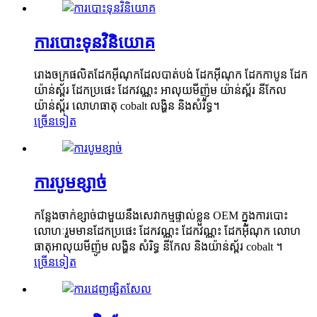
ការបោះទុនវិនិយោគ
រោងចក្រផលិតដែកអ៊ីណុកដែលបាត់បង់ ដែកអ៊ីណុក ដែកកាបូន ដែក
យ៉ាន់ស្ព័រ ដែកប្រផេះ ដែកវណ្ណះ អាលុយមីញ៉ូម យ៉ាន់ស្ព័រ នីកែល
យ៉ាន់ស្ព័រ លោហធាតុ cobalt លង្ហិន និងសំរិទ្ធ។
ច្រើនទៀត
ការបូមខ្សាច់
កន្លែងចាក់ខ្សាច់ជាមួយនឹងសេវាកម្មផ្ទាល់ខ្លួន OEM ក្នុងការបោះ
លោហៈរួមមានដែកប្រផេះ ដែកវណ្ណះ ដែកវណ្ណះ ដែកអ៊ីណុក លោហ
ធាតុអាលុយមីញ៉ូម លង្ហិន សំរិទ្ធ នីកែល និងយ៉ាន់ស្ព័រ cobalt ។
ច្រើនទៀត