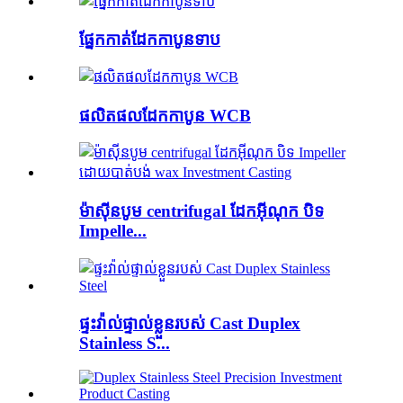
ផ្នែកកាត់ដែកកាបូនទាប
ផលិតផលដែកកាបូន WCB
ម៉ាស៊ីនបូម centrifugal ដែកអ៊ីណុក បិទ
Impelle...
ផ្ទះវ៉ាល់ផ្ទាល់ខ្លួនរបស់ Cast Duplex
Stainless S...