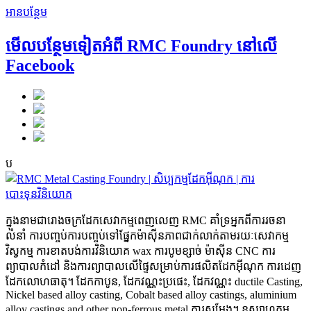
អានបន្ថែម
មើល​បន្ថែមទៀត​អំពី RMC Foundry នៅលើ
Facebook
ប
ក្នុងនាមជារោងចក្រដែកសេវាកម្មពេញលេញ RMC គាំទ្រអ្នកពីការរចនា
លំនាំ ការបញ្ចប់ការបញ្ចប់ទៅផ្នែកម៉ាស៊ីនភាពជាក់លាក់តាមរយៈសេវាកម្ម
វិស្វកម្ម ការខាតបង់ការវិនិយោគ wax ការបូមខ្សាច់ ម៉ាស៊ីន CNC ការ
ព្យាបាលកំដៅ និងការព្យាបាលលើផ្ទៃសម្រាប់ការផលិតដែកអ៊ីណុក ការដេញ
ដែកលោហធាតុ។ ដែកកាបូន, ដែកវណ្ណះប្រផេះ, ដែកវណ្ណះ ductile Casting,
Nickel based alloy casting, Cobalt based alloy castings, aluminium
alloy castings and other non-ferrous metal ការសម្ដែង។ ឧស្សាហកម្ម