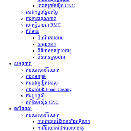
រោងចក្រម៉ាស៊ីន CNC
សេវាកម្មបន្ថែមតម្លៃ
ការធានាគុណភាព
ហេតុអ្វីបានជា RMC
ព័ត៌មាន
ដំណើរការខាស
សម្ភារៈចាក់
ព័ត៌មានឧស្សាហកម្ម
ព័ត៌មានក្រុមហ៊ុន
សមត្ថភាព
ការបោះទុនវិនិយោគ
ការបូមខ្សាច់
ការដេញផ្សិតសែល
ការបាត់បង់ Foam Casting
ការបូមធូលី
គ្រឿងម៉ាស៊ីន CNC
ផលិតផល
ការបោះទុនវិនិយោគ
ការបោះទុនវិនិយោគដែកអ៊ីណុក
ការ​វិនិយោគ​ដែក​លោហធាតុ