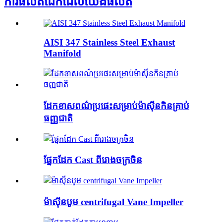
ការផលិតដែកដែលយើងផលិត
AISI 347 Stainless Steel Exhaust
Manifold
ដែកខាសពណ៌ប្រផេះសម្រាប់ម៉ាស៊ីនកិនគ្រាប់
ធញ្ញជាតិ
ផ្នែកដែក Cast ពីរោងចក្រចិន
ម៉ាស៊ីនបូម centrifugal Vane Impeller