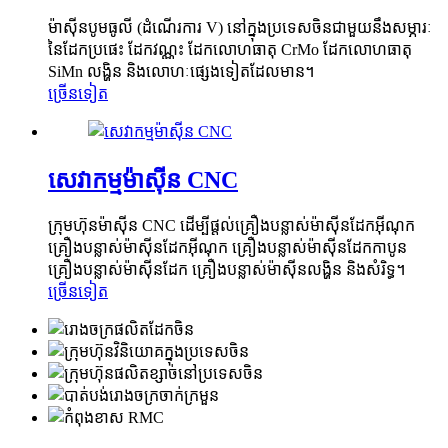
ម៉ាស៊ីនបូមធូលី (ដំណើរការ V) នៅក្នុងប្រទេសចិនជាមួយនឹងសម្ភារៈ
នៃដែកប្រផេះ ដែកវណ្ណះ ដែកលោហធាតុ CrMo ដែកលោហធាតុ
SiMn លង្ហិន និងលោហៈផ្សេងទៀតដែលមាន។
ច្រើនទៀត
សេវាកម្មម៉ាស៊ីន CNC
ក្រុមហ៊ុនម៉ាស៊ីន CNC ដើម្បីផ្តល់គ្រឿងបន្លាស់ម៉ាស៊ីនដែកអ៊ីណុក
គ្រឿងបន្លាស់ម៉ាស៊ីនដែកអ៊ីណុក គ្រឿងបន្លាស់ម៉ាស៊ីនដែកកាបូន
គ្រឿងបន្លាស់ម៉ាស៊ីនដែក គ្រឿងបន្លាស់ម៉ាស៊ីនលង្ហិន និងសំរិទ្ធ។
ច្រើនទៀត