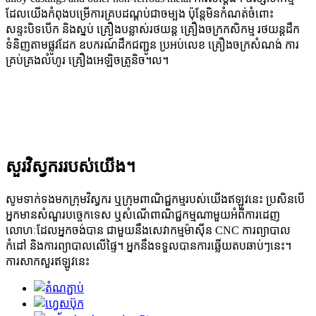
ដែលយើងកំពុងបម្រើការគ្របដណ្តប់ជាចម្បង ប៉ុន្តែមិនកំណត់ចំពោះ
សន្ទះបិទបើក និងស្នប់ គ្រឿងបន្លាស់រថយន្ត គ្រឿងចក្រកសិកម្ម រថយន្តដឹក
ទំនិញតាមផ្លូវដែក ឧបករណ៍ដឹកជញ្ជូន ប្រអប់លេខ គ្រឿងចក្រសំណង់ ការ
គ្រប់គ្រងលំហូរ គ្រឿងអេឡិចត្រូនិច។ល។
សួរវិស្វកររបស់យើង។
សូមទាក់ទងមកក្រុមវិស្វករ ឬក្រុមពាណិជ្ជកម្មរបស់យើងឥឡូវនេះ ប្រសិនបើ
អ្នកមានសំណួរបច្ចេកទេស ឬសំណើពាណិជ្ជកម្មណាមួយអំពីការដេញ
លោហៈដែលអ្នកចង់បាន ជាមួយនឹងសេវាកម្មម៉ាស៊ីន CNC ការព្យាបាល
កំដៅ និងការព្យាបាលលើផ្ទៃ។ អ្នកនឹងទទួលបានការឆ្លើយតបឆាប់ៗនេះ។
ការសាកសួរឥឡូវនេះ