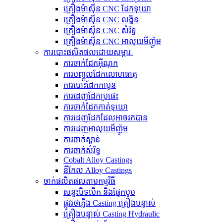
គ្រឿងម៉ាស៊ីន CNC ដែកទុយោ
គ្រឿងម៉ាស៊ីន CNC លង្ហិន
គ្រឿងម៉ាស៊ីន CNC សំរិទ្ធ
គ្រឿងម៉ាស៊ីន CNC អាលុយមីញ៉ូម
ការបោះផលិតផលដោយសម្ភារៈ
ការចាក់ដែកអ៊ីណុក
ការបញ្ចូលដែកលោហធាតុ
ការបោះដែកកាបូន
ការ​ដេញ​ដែក​ប្រផេះ
ការ​ចាក់​ដែក​កាត់​ទុយោ
ការ​ដេញ​ដែក​ដែល​អាច​រក​បាន​
ការ​ដេញ​អាលុយ​មីញ៉ូ​ម​
ការចាក់ស្ពាន់
ការចាក់សំរិទ្ធ
Cobalt Alloy Castings
នីកែល Alloy Castings
ចាក់ផលិតផលតាមកម្មវិធី
សន្ទះបិទបើក និងផ្នែកបូម
ផ្លូវរថភ្លើង Casting គ្រឿងបន្លាស់
គ្រឿងបន្លាស់ Casting Hydraulic