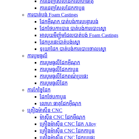
ការ​ដេញ​សែល​ដែក​លោហធាតុ
ការដេញសែលដែកកាបូន
ការបាត់បង់ Foam Castings
ដែកអ៊ីណុក បាត់បង់ការបន្ទោរបង់
ដែកថែបកាបោន បាត់បង់ការបោះស្នោ
អាលុយមីញ៉ូមដែលបាត់បង់ Foam Castings
ដែក​ប្រផេះ​បាត់​បង់​ស្នោ
ទុយោដែក បាត់បង់ការបោះចោលស្នោ
ការបូមធូលី
ការបូមធូលីដែកអ៊ីណុក
ការបូមធូលីដែកកាបូន
ការបូមធូលីដែកពណ៌ប្រផេះ
ការបូមធូលីដែក
ការកែច្នៃដែក
ដែកថែបកាបូន
លោហៈធាតុដែកអ៊ីណុក
គ្រឿងម៉ាស៊ីន CNC
ម៉ាស៊ីន CNC ដែកអ៊ីណុក
គ្រឿងម៉ាស៊ីន CNC ដែក Alloy
គ្រឿងម៉ាស៊ីន CNC ដែកកាបូន
គ្រឿងម៉ាស៊ីន CNC ដែកប្រផេះ