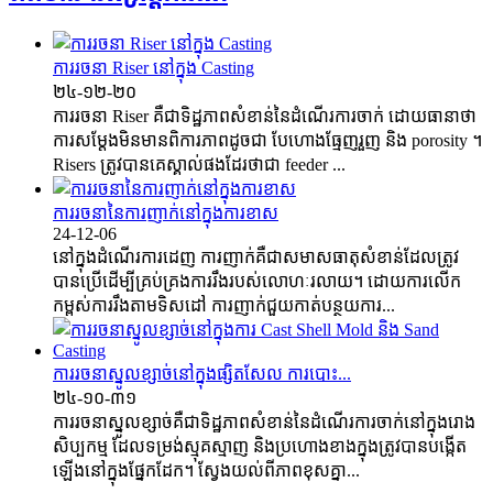
ការរចនា Riser នៅក្នុង Casting
២៤-១២-២០
ការរចនា Riser គឺជាទិដ្ឋភាពសំខាន់នៃដំណើរការចាក់ ដោយធានាថា
ការសម្ដែងមិនមានពិការភាពដូចជា បែហោងធ្មែញរួញ និង porosity ។
Risers ត្រូវបានគេស្គាល់ផងដែរថាជា feeder ...
ការរចនានៃការញាក់នៅក្នុងការខាស
24-12-06
នៅក្នុងដំណើរការដេញ ការញាក់គឺជាសមាសធាតុសំខាន់ដែលត្រូវ
បានប្រើដើម្បីគ្រប់គ្រងការរឹងរបស់លោហៈរលាយ។ ដោយការលើក
កម្ពស់ការរឹងតាមទិសដៅ ការញាក់ជួយកាត់បន្ថយការ...
ការរចនាស្នូលខ្សាច់នៅក្នុងផ្សិតសែល ការបោះ...
២៤-១០-៣១
ការរចនាស្នូលខ្សាច់គឺជាទិដ្ឋភាពសំខាន់នៃដំណើរការចាក់នៅក្នុងរោង
សិប្បកម្ម ដែលទម្រង់ស្មុគស្មាញ និងប្រហោងខាងក្នុងត្រូវបានបង្កើត
ឡើងនៅក្នុងផ្នែកដែក។ ស្វែងយល់ពីភាពខុសគ្នា...