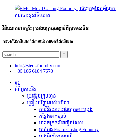
វិនិយោគចាក់គ្រឹះ | រោងចក្របូមខ្សាច់ពីប្រទេសចិន
ការចាក់ដែកអ៊ីណុក ដែកប្រផេះ ការចាក់ដែកអ៊ីណុក
info@steel-foundry.com
+86 186 6184 7678
ផ្ទះ
អំពីពួកយើង
ប្រវត្តិរូបក្រុមហ៊ុន
គ្រឿងបរិក្ខាររបស់យើង។
ការ​វិនិយោគ​រោង​ចក្រ​ចាក់​ប្រេង​
កន្លែងចាក់ខ្សាច់
រោងចក្រផលិតផ្សិតសែល
បាត់បង់ Foam Casting Foundry
រោងម៉ាស៊ីនបូមធូលី