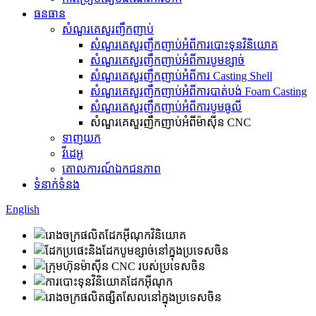
ធនធាន
សំណួរគេសួរញឹកញាប់
សំណួរគេសួរញឹកញាប់អំពីការបោះទុនវិនិយោគ
សំណួរគេសួរញឹកញាប់អំពីការបូមខ្សាច់
សំណួរគេសួរញឹកញាប់អំពីការ Casting Shell
សំណួរគេសួរញឹកញាប់អំពីការបាត់បង់ Foam Casting
សំណួរគេសួរញឹកញាប់អំពីការបូមធូលី
សំណួរគេសួរញឹកញាប់អំពីម៉ាស៊ីន CNC
ទាញយក
វីដេអូ
គោលការណ៍ឯកជនភាព
ទំនាក់ទំនង
English