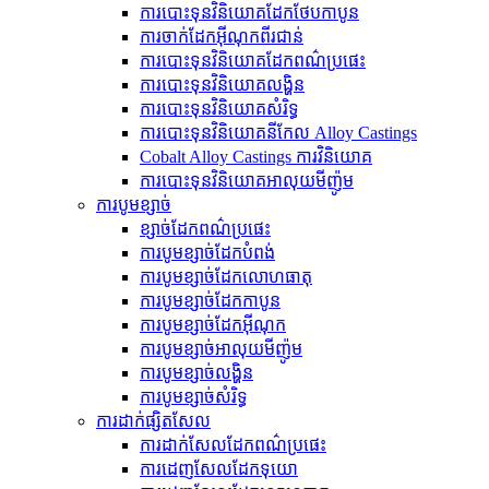
ការបោះទុនវិនិយោគដែកថែបកាបូន
ការចាក់ដែកអ៊ីណុកពីរជាន់
ការបោះទុនវិនិយោគដែកពណ៌ប្រផេះ
ការបោះទុនវិនិយោគលង្ហិន
ការបោះទុនវិនិយោគសំរិទ្ធ
ការបោះទុនវិនិយោគនីកែល Alloy Castings
Cobalt Alloy Castings ការវិនិយោគ
ការបោះទុនវិនិយោគអាលុយមីញ៉ូម
ការបូមខ្សាច់
ខ្សាច់ដែកពណ៌ប្រផេះ
ការបូមខ្សាច់ដែកបំពង់
ការ​បូម​ខ្សាច់​ដែក​លោហធាតុ
ការបូមខ្សាច់ដែកកាបូន
ការបូមខ្សាច់ដែកអ៊ីណុក
ការបូមខ្សាច់អាលុយមីញ៉ូម
ការបូមខ្សាច់លង្ហិន
ការបូមខ្សាច់សំរិទ្ធ
ការដាក់ផ្សិតសែល
ការដាក់សែលដែកពណ៌ប្រផេះ
ការ​ដេញ​សែល​ដែក​ទុយោ