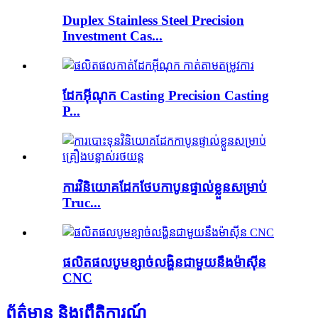
Duplex Stainless Steel Precision
Investment Cas...
ដែកអ៊ីណុក Casting Precision Casting
P...
ការវិនិយោគដែកថែបកាបូនផ្ទាល់ខ្លួនសម្រាប់
Truc...
ផលិតផលបូមខ្សាច់លង្ហិនជាមួយនឹងម៉ាស៊ីន
CNC
ព័ត៌មាន និងព្រឹត្តិការណ៍