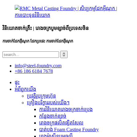
វិនិយោគចាក់គ្រឹះ | រោងចក្របូមខ្សាច់ពីប្រទេសចិន
ការចាក់ដែកអ៊ីណុក ដែកប្រផេះ ការចាក់ដែកអ៊ីណុក
info@steel-foundry.com
+86 186 6184 7678
ផ្ទះ
អំពីពួកយើង
ប្រវត្តិរូបក្រុមហ៊ុន
គ្រឿងបរិក្ខាររបស់យើង។
ការ​វិនិយោគ​រោង​ចក្រ​ចាក់​ប្រេង​
កន្លែងចាក់ខ្សាច់
រោងចក្រផលិតផ្សិតសែល
បាត់បង់ Foam Casting Foundry
រោងម៉ាស៊ីនបូមធូលី