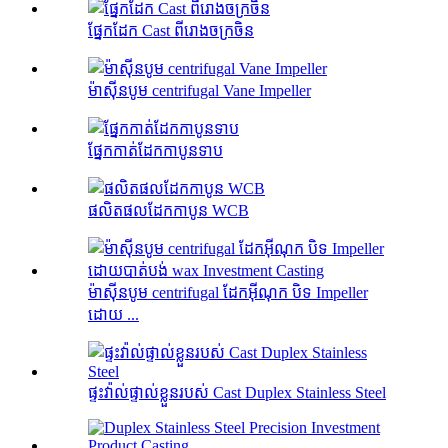
ផ្នែកដែក Cast ពីរោងចក្រចិន
ម៉ាស៊ីនបូម centrifugal Vane Impeller
ផ្នែកកាត់ដែកកាបូនទាប
ផលិតផលដែកកាបូន WCB
ម៉ាស៊ីនបូម centrifugal ដែកអ៊ីណុក បិទ Impeller
ដោយ ...
ផ្ទះវ៉ាល់ផ្ទាល់ខ្លួនរបស់ Cast Duplex Stainless Steel