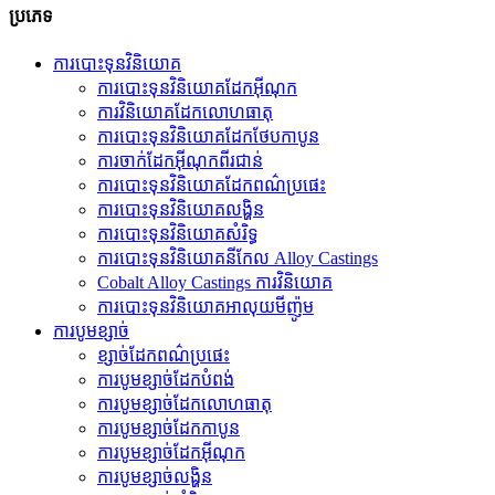
ប្រភេទ
ការបោះទុនវិនិយោគ
ការបោះទុនវិនិយោគដែកអ៊ីណុក
ការ​វិនិយោគ​ដែក​លោហធាតុ
ការបោះទុនវិនិយោគដែកថែបកាបូន
ការចាក់ដែកអ៊ីណុកពីរជាន់
ការបោះទុនវិនិយោគដែកពណ៌ប្រផេះ
ការបោះទុនវិនិយោគលង្ហិន
ការបោះទុនវិនិយោគសំរិទ្ធ
ការបោះទុនវិនិយោគនីកែល Alloy Castings
Cobalt Alloy Castings ការវិនិយោគ
ការបោះទុនវិនិយោគអាលុយមីញ៉ូម
ការបូមខ្សាច់
ខ្សាច់ដែកពណ៌ប្រផេះ
ការបូមខ្សាច់ដែកបំពង់
ការ​បូម​ខ្សាច់​ដែក​លោហធាតុ
ការបូមខ្សាច់ដែកកាបូន
ការបូមខ្សាច់ដែកអ៊ីណុក
ការបូមខ្សាច់លង្ហិន