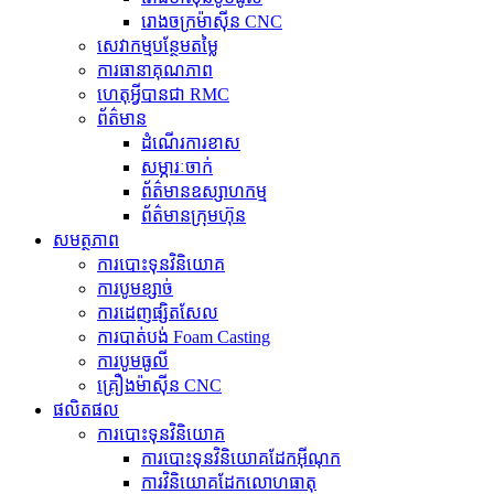
រោងចក្រម៉ាស៊ីន CNC
សេវាកម្មបន្ថែមតម្លៃ
ការធានាគុណភាព
ហេតុអ្វីបានជា RMC
ព័ត៌មាន
ដំណើរការខាស
សម្ភារៈចាក់
ព័ត៌មានឧស្សាហកម្ម
ព័ត៌មានក្រុមហ៊ុន
សមត្ថភាព
ការបោះទុនវិនិយោគ
ការបូមខ្សាច់
ការដេញផ្សិតសែល
ការបាត់បង់ Foam Casting
ការបូមធូលី
គ្រឿងម៉ាស៊ីន CNC
ផលិតផល
ការបោះទុនវិនិយោគ
ការបោះទុនវិនិយោគដែកអ៊ីណុក
ការ​វិនិយោគ​ដែក​លោហធាតុ