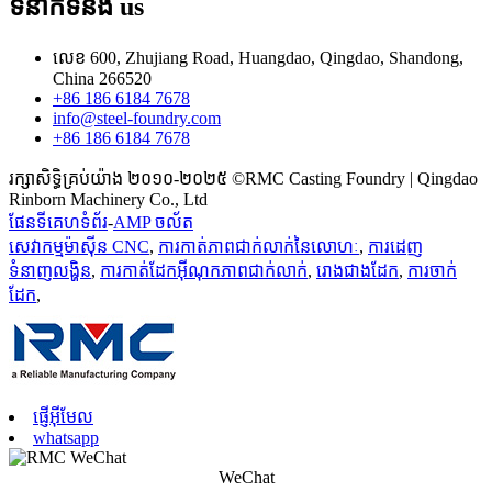
ទំនាក់ទំនង
us
លេខ 600, Zhujiang Road, Huangdao, Qingdao, Shandong,
China 266520
+86 186 6184 7678
info@steel-foundry.com
+86 186 6184 7678
រក្សាសិទ្ធិគ្រប់យ៉ាង ២០១០-២០២៥ ©RMC Casting Foundry | Qingdao
Rinborn Machinery Co., Ltd
ផែនទីគេហទំព័រ
-
AMP ចល័ត
សេវាកម្មម៉ាស៊ីន CNC
,
ការកាត់ភាពជាក់លាក់នៃលោហៈ
,
ការដេញ
ទំនាញលង្ហិន
,
ការកាត់ដែកអ៊ីណុកភាពជាក់លាក់
,
រោងជាងដែក
,
ការចាក់
ដែក
,
ផ្ញើអ៊ីមែល
whatsapp
WeChat