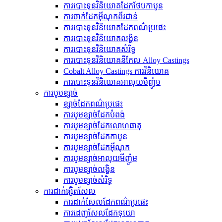
ការបោះទុនវិនិយោគដែកថែបកាបូន
ការចាក់ដែកអ៊ីណុកពីរជាន់
ការបោះទុនវិនិយោគដែកពណ៌ប្រផេះ
ការបោះទុនវិនិយោគលង្ហិន
ការបោះទុនវិនិយោគសំរិទ្ធ
ការបោះទុនវិនិយោគនីកែល Alloy Castings
Cobalt Alloy Castings ការវិនិយោគ
ការបោះទុនវិនិយោគអាលុយមីញ៉ូម
ការបូមខ្សាច់
ខ្សាច់ដែកពណ៌ប្រផេះ
ការបូមខ្សាច់ដែកបំពង់
ការ​បូម​ខ្សាច់​ដែក​លោហធាតុ
ការបូមខ្សាច់ដែកកាបូន
ការបូមខ្សាច់ដែកអ៊ីណុក
ការបូមខ្សាច់អាលុយមីញ៉ូម
ការបូមខ្សាច់លង្ហិន
ការបូមខ្សាច់សំរិទ្ធ
ការដាក់ផ្សិតសែល
ការដាក់សែលដែកពណ៌ប្រផេះ
ការ​ដេញ​សែល​ដែក​ទុយោ