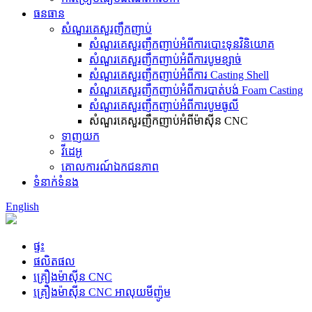
ធនធាន
សំណួរគេសួរញឹកញាប់
សំណួរគេសួរញឹកញាប់អំពីការបោះទុនវិនិយោគ
សំណួរគេសួរញឹកញាប់អំពីការបូមខ្សាច់
សំណួរគេសួរញឹកញាប់អំពីការ Casting Shell
សំណួរគេសួរញឹកញាប់អំពីការបាត់បង់ Foam Casting
សំណួរគេសួរញឹកញាប់អំពីការបូមធូលី
សំណួរគេសួរញឹកញាប់អំពីម៉ាស៊ីន CNC
ទាញយក
វីដេអូ
គោលការណ៍ឯកជនភាព
ទំនាក់ទំនង
English
ផ្ទះ
ផលិតផល
គ្រឿងម៉ាស៊ីន CNC
គ្រឿងម៉ាស៊ីន CNC អាលុយមីញ៉ូម