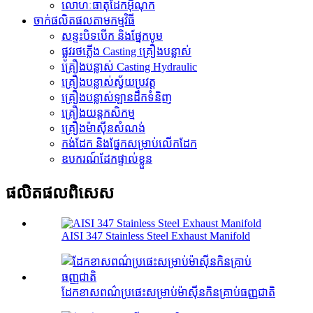
លោហៈធាតុដែកអ៊ីណុក
ចាក់ផលិតផលតាមកម្មវិធី
សន្ទះបិទបើក និងផ្នែកបូម
ផ្លូវរថភ្លើង Casting គ្រឿងបន្លាស់
គ្រឿងបន្លាស់ Casting Hydraulic
គ្រឿងបន្លាស់ស្វ័យប្រវត្ត
គ្រឿងបន្លាស់ឡានដឹកទំនិញ
គ្រឿងយន្តកសិកម្ម
គ្រឿងម៉ាស៊ីនសំណង់
កង់​ដែក និង​ផ្នែក​សម្រាប់​លើក​ដែក
ឧបករណ៍ដែកផ្ទាល់ខ្លួន
ផលិតផលពិសេស
AISI 347 Stainless Steel Exhaust Manifold
ដែកខាសពណ៌ប្រផេះសម្រាប់ម៉ាស៊ីនកិនគ្រាប់ធញ្ញជាតិ