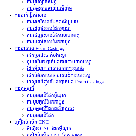
ការបូមខ្សាច់សំរិទ្ធ
ការបូមខ្សាច់អាលុយមីញ៉ូម
ការដាក់ផ្សិតសែល
ការដាក់សែលដែកពណ៌ប្រផេះ
ការ​ដេញ​សែល​ដែក​ទុយោ
ការ​ដេញ​សែល​ដែក​លោហធាតុ
ការដេញសែលដែកកាបូន
ការបាត់បង់ Foam Castings
ដែក​ប្រផេះ​បាត់​បង់​ស្នោ
ទុយោដែក បាត់បង់ការបោះចោលស្នោ
ដែកអ៊ីណុក បាត់បង់ការបន្ទោរបង់
ដែកថែបកាបោន បាត់បង់ការបោះស្នោ
អាលុយមីញ៉ូមដែលបាត់បង់ Foam Castings
ការបូមធូលី
ការបូមធូលីដែកអ៊ីណុក
ការបូមធូលីដែកកាបូន
ការបូមធូលីដែកពណ៌ប្រផេះ
ការបូមធូលីដែក
គ្រឿងម៉ាស៊ីន CNC
ម៉ាស៊ីន CNC ដែកអ៊ីណុក
គ្រឿងម៉ាស៊ីន CNC ដែក Alloy