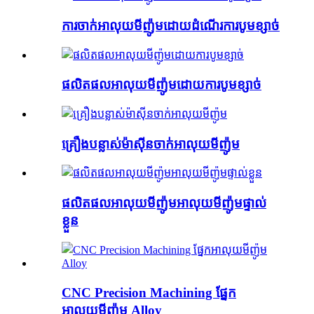
ការ​ចាក់​អាលុយមីញ៉ូម​ដោយ​ដំណើរការ​បូម​ខ្សាច់
ផលិត​ផល​អាលុយមីញ៉ូម​ដោយ​ការ​បូម​ខ្សាច់
គ្រឿងបន្លាស់ម៉ាស៊ីនចាក់អាលុយមីញ៉ូម
ផលិតផលអាលុយមីញ៉ូមអាលុយមីញ៉ូមផ្ទាល់
ខ្លួន
CNC Precision Machining ផ្នែក
អាលុយមីញ៉ូម Alloy