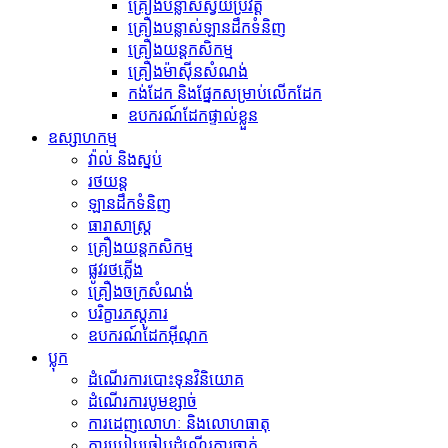
គ្រឿងបន្លាស់ស្វ័យប្រវត្ត
គ្រឿងបន្លាស់ឡានដឹកទំនិញ
គ្រឿងយន្តកសិកម្ម
គ្រឿងម៉ាស៊ីនសំណង់
កង់​ដែក និង​ផ្នែក​សម្រាប់​លើក​ដែក
ឧបករណ៍ដែកផ្ទាល់ខ្លួន
ឧស្សាហកម្ម
វ៉ាល់ និងស្នប់
រថយន្ត
ឡានដឹកទំនិញ
ធារាសាស្ត្រ
គ្រឿងយន្តកសិកម្ម
ផ្លូវរថភ្លើង
គ្រឿងចក្រសំណង់
បរិក្ខារភស្តុភារ
ឧបករណ៍ដែកអ៊ីណុក
ប្លុក
ដំណើរការបោះទុនវិនិយោគ
ដំណើរការបូមខ្សាច់
ការដេញលោហៈ និងលោហធាតុ
ការប្រៀបធៀបដំណើរការចាក់