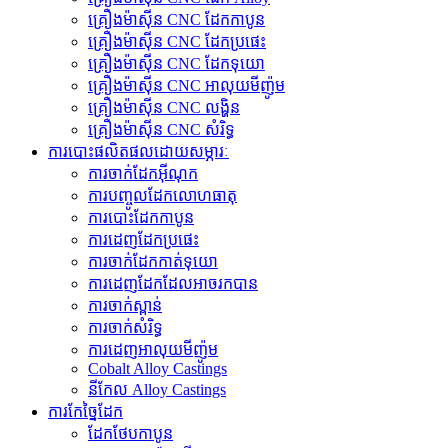
គ្រឿងម៉ាស៊ីន CNC ដែកកាបូន
គ្រឿងម៉ាស៊ីន CNC ដែកប្រផេះ
គ្រឿងម៉ាស៊ីន CNC ដែកទុយោ
គ្រឿងម៉ាស៊ីន CNC អាលុយមីញ៉ូម
គ្រឿងម៉ាស៊ីន CNC លង្ហិន
គ្រឿងម៉ាស៊ីន CNC សំរិទ្ធ
ការបោះផលិតផលដោយសម្ភារៈ
ការចាក់ដែកអ៊ីណុក
ការបញ្ចូលដែកលោហធាតុ
ការបោះដែកកាបូន
ការ​ដេញ​ដែក​ប្រផេះ
ការ​ចាក់​ដែក​កាត់​ទុយោ
ការ​ដេញ​ដែក​ដែល​អាច​រក​បាន​
ការចាក់ស្ពាន់
ការចាក់សំរិទ្ធ
ការ​ដេញ​អាលុយ​មីញ៉ូ​ម​
Cobalt Alloy Castings
នីកែល Alloy Castings
ការកែច្នៃដែក
ដែកថែបកាបូន