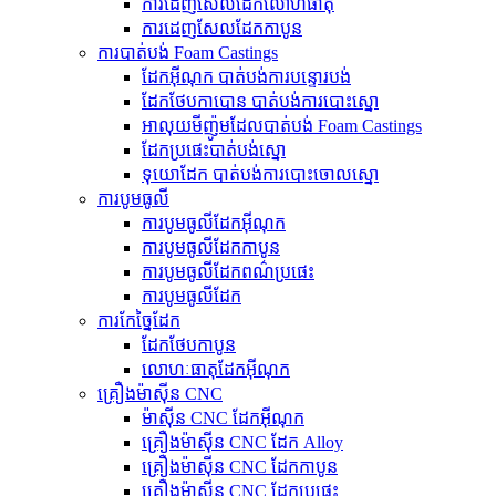
ការ​ដេញ​សែល​ដែក​លោហធាតុ
ការដេញសែលដែកកាបូន
ការបាត់បង់ Foam Castings
ដែកអ៊ីណុក បាត់បង់ការបន្ទោរបង់
ដែកថែបកាបោន បាត់បង់ការបោះស្នោ
អាលុយមីញ៉ូមដែលបាត់បង់ Foam Castings
ដែក​ប្រផេះ​បាត់​បង់​ស្នោ
ទុយោដែក បាត់បង់ការបោះចោលស្នោ
ការបូមធូលី
ការបូមធូលីដែកអ៊ីណុក
ការបូមធូលីដែកកាបូន
ការបូមធូលីដែកពណ៌ប្រផេះ
ការបូមធូលីដែក
ការកែច្នៃដែក
ដែកថែបកាបូន
លោហៈធាតុដែកអ៊ីណុក
គ្រឿងម៉ាស៊ីន CNC
ម៉ាស៊ីន CNC ដែកអ៊ីណុក
គ្រឿងម៉ាស៊ីន CNC ដែក Alloy
គ្រឿងម៉ាស៊ីន CNC ដែកកាបូន
គ្រឿងម៉ាស៊ីន CNC ដែកប្រផេះ