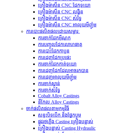
គ្រឿងម៉ាស៊ីន CNC ដែកទុយោ
គ្រឿងម៉ាស៊ីន CNC លង្ហិន
គ្រឿងម៉ាស៊ីន CNC សំរិទ្ធ
គ្រឿងម៉ាស៊ីន CNC អាលុយមីញ៉ូម
ការបោះផលិតផលដោយសម្ភារៈ
ការចាក់ដែកអ៊ីណុក
ការបញ្ចូលដែកលោហធាតុ
ការបោះដែកកាបូន
ការ​ដេញ​ដែក​ប្រផេះ
ការ​ចាក់​ដែក​កាត់​ទុយោ
ការ​ដេញ​ដែក​ដែល​អាច​រក​បាន​
ការ​ដេញ​អាលុយ​មីញ៉ូ​ម​
ការចាក់ស្ពាន់
ការចាក់សំរិទ្ធ
Cobalt Alloy Castings
នីកែល Alloy Castings
ចាក់ផលិតផលតាមកម្មវិធី
សន្ទះបិទបើក និងផ្នែកបូម
ផ្លូវរថភ្លើង Casting គ្រឿងបន្លាស់
គ្រឿងបន្លាស់ Casting Hydraulic