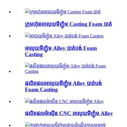
ក្រុមហ៊ុនអាលុយមីញ៉ូម Casting Foam បាត់
អាលុយមីញ៉ូម Alloy បាត់បង់ Foam
Casting
ផលិតផលអាលុយមីញ៉ូម Alloy បាត់បង់
Foam Casting
ផលិតផលម៉ាស៊ីន CNC អាលុយមីញ៉ូម Alloy