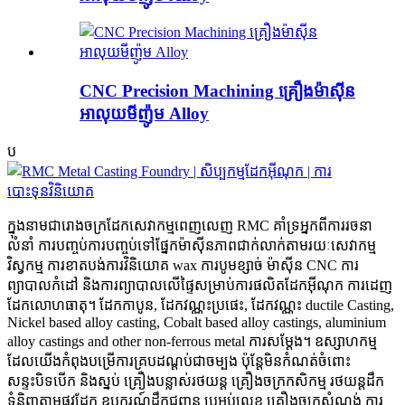
CNC Precision Machining គ្រឿងម៉ាស៊ីន
អាលុយមីញ៉ូម Alloy
ប
ក្នុងនាមជារោងចក្រដែកសេវាកម្មពេញលេញ RMC គាំទ្រអ្នកពីការរចនា
លំនាំ ការបញ្ចប់ការបញ្ចប់ទៅផ្នែកម៉ាស៊ីនភាពជាក់លាក់តាមរយៈសេវាកម្ម
វិស្វកម្ម ការខាតបង់ការវិនិយោគ wax ការបូមខ្សាច់ ម៉ាស៊ីន CNC ការ
ព្យាបាលកំដៅ និងការព្យាបាលលើផ្ទៃសម្រាប់ការផលិតដែកអ៊ីណុក ការដេញ
ដែកលោហធាតុ។ ដែកកាបូន, ដែកវណ្ណះប្រផេះ, ដែកវណ្ណះ ductile Casting,
Nickel based alloy casting, Cobalt based alloy castings, aluminium
alloy castings and other non-ferrous metal ការសម្ដែង។ ឧស្សាហកម្ម
ដែលយើងកំពុងបម្រើការគ្របដណ្តប់ជាចម្បង ប៉ុន្តែមិនកំណត់ចំពោះ
សន្ទះបិទបើក និងស្នប់ គ្រឿងបន្លាស់រថយន្ត គ្រឿងចក្រកសិកម្ម រថយន្តដឹក
ទំនិញតាមផ្លូវដែក ឧបករណ៍ដឹកជញ្ជូន ប្រអប់លេខ គ្រឿងចក្រសំណង់ ការ