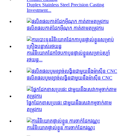
Duplex Stainless Steel Precision Casting
Investment...
ផលិតផលកាត់ដែកអ៊ីណុក កាត់តាមតម្រូវការ
ការវិនិយោគដែកថែបកាបូនផ្ទាល់ខ្លួនសម្រាប់ស្ប៉ា
រថយន្ត...
ផលិតផលបូមខ្សាច់លង្ហិនជាមួយនឹងម៉ាស៊ីន CNC
ផ្នែកដែកខាសប្រផេះ ជាមួយនឹងសេវាកម្មចាក់តាម
តម្រូវការ
ការវិនិយោគផ្ទាល់ខ្លួន ការចាក់ដែកវណ្ណះ