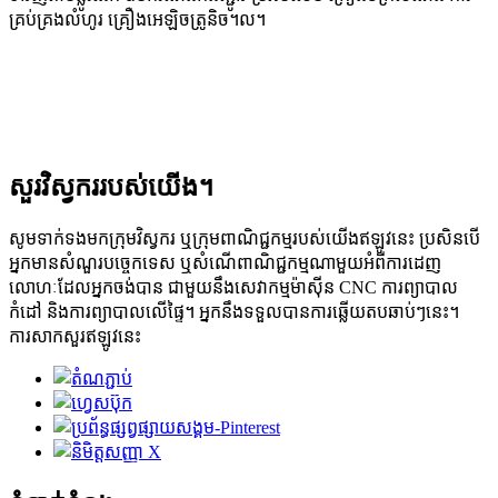
គ្រប់គ្រងលំហូរ គ្រឿងអេឡិចត្រូនិច។ល។
សួរវិស្វកររបស់យើង។
សូមទាក់ទងមកក្រុមវិស្វករ ឬក្រុមពាណិជ្ជកម្មរបស់យើងឥឡូវនេះ ប្រសិនបើ
អ្នកមានសំណួរបច្ចេកទេស ឬសំណើពាណិជ្ជកម្មណាមួយអំពីការដេញ
លោហៈដែលអ្នកចង់បាន ជាមួយនឹងសេវាកម្មម៉ាស៊ីន CNC ការព្យាបាល
កំដៅ និងការព្យាបាលលើផ្ទៃ។ អ្នកនឹងទទួលបានការឆ្លើយតបឆាប់ៗនេះ។
ការសាកសួរឥឡូវនេះ