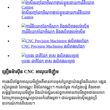
ម៉ាស៊ីនរុញដែកអ៊ីណុកផ្ទាល់ខ្លួនដោយការវិនិយោគ
Casting
ការវិនិយោគដែកអ៊ីណុក និងផលិតផលម៉ាស៊ីន
CNC Precision Machining ផលិតផលដែក
ប្រផេះ ជាតិដែក ខាស ផលិតផលខ្សាច់
គ្រឿងម៉ាស៊ីន CNC អាលុយមីញ៉ូម
ការផលិតផ្នែកអាលុយមីញ៉ូមគឺមានភាពខុសប្លែកគ្នាយ៉ាងខ្លាំងពីលោហៈផ្សេង
ទៀតដូចជា ដែកវណ្ណះ និងដែកវណ្ណះ។ ការសម្ដែង ការក្លែងបន្លំ និងរចនា
សម្ព័ន្ធនៃអាលុយមីញ៉ូម និងយ៉ាន់ស្ព័ររបស់ពួកគេមានភាពរឹងតូចជាងលោហៈ
ដែកក្រោមលក្ខខណ្ឌព្យាបាលកំដៅធម្មតា។ ជាលទ្ធផលម៉ាស៊ីនត្រូវប្រើ
ឧបករណ៍កាត់ពិសេស។