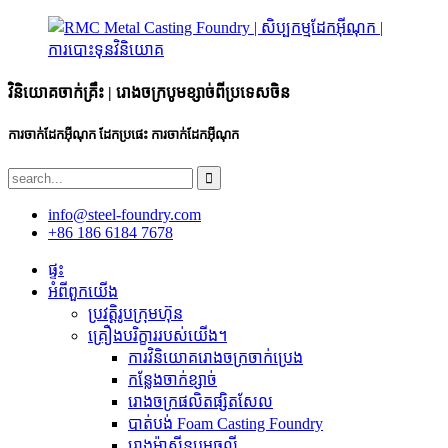
វិនិយោគចាក់គ្រឹះ | រោងចក្របូមខ្សាច់ពីប្រទេសចិន
ការចាក់ដែកអ៊ីណុក ដែកប្រផេះ ការចាក់ដែកអ៊ីណុក
info@steel-foundry.com
+86 186 6184 7678
ផ្ទះ
អំពីពួកយើង
ប្រវត្តិរូបក្រុមហ៊ុន
គ្រឿងបរិក្ខាររបស់យើង។
ការ​វិនិយោគ​រោង​ចក្រ​ចាក់​ប្រេង​
កន្លែងចាក់ខ្សាច់
រោងចក្រផលិតផ្សិតសែល
បាត់បង់ Foam Casting Foundry
រោងម៉ាស៊ីនបូមធូលី