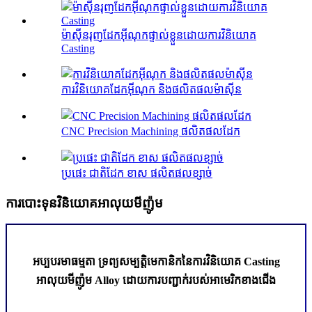
ម៉ាស៊ីនរុញដែកអ៊ីណុកផ្ទាល់ខ្លួនដោយការវិនិយោគ
Casting
ការវិនិយោគដែកអ៊ីណុក និងផលិតផលម៉ាស៊ីន
CNC Precision Machining ផលិតផលដែក
ប្រផេះ ជាតិដែក ខាស ផលិតផលខ្សាច់
ការបោះទុនវិនិយោគអាលុយមីញ៉ូម
អប្បបរមាធម្មតា ទ្រព្យសម្បត្តិមេកានិកនៃការវិនិយោគ Casting
អាលុយមីញ៉ូម Alloy ដោយការបញ្ជាក់របស់អាមេរិកខាងជើង