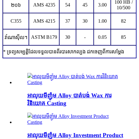
100 HB /
AMS 4235
54
45
3.00
២០៦
10/500
C355
AMS 4215
37
30
1.00
82
ASTM B179
30
-
0.05
85
វ៉ាណាស៊ីល។
* ទ្រព្យសម្បត្តិដែលទទួលបានពីរបារសាកល្បង ដកចេញពីការសម្ដែង
អាលុយមីញ៉ូម Alloy បាត់បង់ Wax ការ
វិនិយោគ Casting
អាលុយមីញ៉ូម Alloy Investment Product