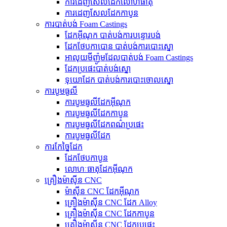
ការ​ដេញ​សែល​ដែក​លោហធាតុ
ការដេញសែលដែកកាបូន
ការបាត់បង់ Foam Castings
ដែកអ៊ីណុក បាត់បង់ការបន្ទោរបង់
ដែកថែបកាបោន បាត់បង់ការបោះស្នោ
អាលុយមីញ៉ូមដែលបាត់បង់ Foam Castings
ដែក​ប្រផេះ​បាត់​បង់​ស្នោ
ទុយោដែក បាត់បង់ការបោះចោលស្នោ
ការបូមធូលី
ការបូមធូលីដែកអ៊ីណុក
ការបូមធូលីដែកកាបូន
ការបូមធូលីដែកពណ៌ប្រផេះ
ការបូមធូលីដែក
ការកែច្នៃដែក
ដែកថែបកាបូន
លោហៈធាតុដែកអ៊ីណុក
គ្រឿងម៉ាស៊ីន CNC
ម៉ាស៊ីន CNC ដែកអ៊ីណុក
គ្រឿងម៉ាស៊ីន CNC ដែក Alloy
គ្រឿងម៉ាស៊ីន CNC ដែកកាបូន
គ្រឿងម៉ាស៊ីន CNC ដែកប្រផេះ