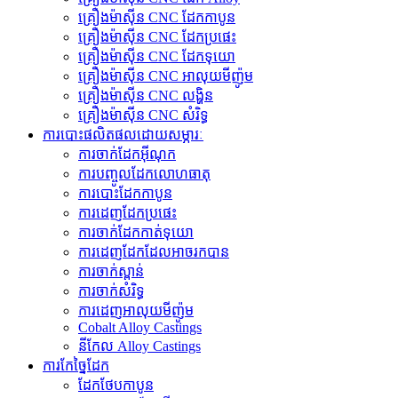
គ្រឿងម៉ាស៊ីន CNC ដែកកាបូន
គ្រឿងម៉ាស៊ីន CNC ដែកប្រផេះ
គ្រឿងម៉ាស៊ីន CNC ដែកទុយោ
គ្រឿងម៉ាស៊ីន CNC អាលុយមីញ៉ូម
គ្រឿងម៉ាស៊ីន CNC លង្ហិន
គ្រឿងម៉ាស៊ីន CNC សំរិទ្ធ
ការបោះផលិតផលដោយសម្ភារៈ
ការចាក់ដែកអ៊ីណុក
ការបញ្ចូលដែកលោហធាតុ
ការបោះដែកកាបូន
ការ​ដេញ​ដែក​ប្រផេះ
ការ​ចាក់​ដែក​កាត់​ទុយោ
ការ​ដេញ​ដែក​ដែល​អាច​រក​បាន​
ការចាក់ស្ពាន់
ការចាក់សំរិទ្ធ
ការ​ដេញ​អាលុយ​មីញ៉ូ​ម​
Cobalt Alloy Castings
នីកែល Alloy Castings
ការកែច្នៃដែក
ដែកថែបកាបូន