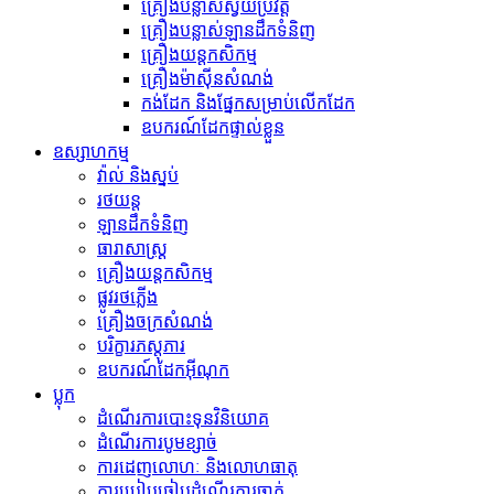
គ្រឿងបន្លាស់ស្វ័យប្រវត្ត
គ្រឿងបន្លាស់ឡានដឹកទំនិញ
គ្រឿងយន្តកសិកម្ម
គ្រឿងម៉ាស៊ីនសំណង់
កង់​ដែក និង​ផ្នែក​សម្រាប់​លើក​ដែក
ឧបករណ៍ដែកផ្ទាល់ខ្លួន
ឧស្សាហកម្ម
វ៉ាល់ និងស្នប់
រថយន្ត
ឡានដឹកទំនិញ
ធារាសាស្ត្រ
គ្រឿងយន្តកសិកម្ម
ផ្លូវរថភ្លើង
គ្រឿងចក្រសំណង់
បរិក្ខារភស្តុភារ
ឧបករណ៍ដែកអ៊ីណុក
ប្លុក
ដំណើរការបោះទុនវិនិយោគ
ដំណើរការបូមខ្សាច់
ការដេញលោហៈ និងលោហធាតុ
ការប្រៀបធៀបដំណើរការចាក់